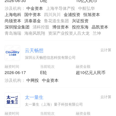
2026-06-30
D轮
10亿人民币
涉及机构：
中金资本
上海半导体产投
中航弘华
上海电科
国中资本
四川兴川
金浦投资
恒旭资本
尚颀资本
洪泰基金
鲁花道生集团
兴证投资
深圳报业集团
清科控股
博佳资本
投控东海
晶凯资本
青岛瀚瑞
海南风凯翔
资深产业投资人吕大龙
兰坤
云天畅想
云计算
深圳云天畅想信息科技有限公司
融资时间
当前轮次
融资金额
2026-06-17
E轮
超10亿元人民币
涉及机构：
中网投
中金资本
太一量生
云计算
太一量生（上海）量子科技有限公司
融资时间
当前轮次
融资金额