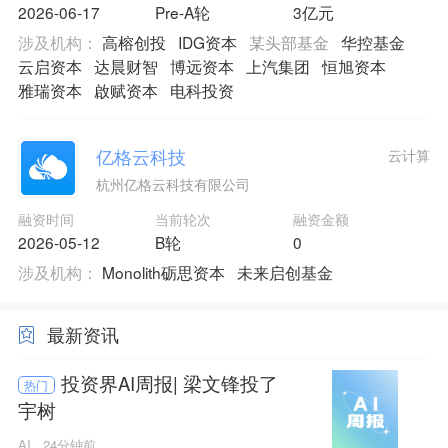
2026-06-17
Pre-A轮
3亿元
涉及机构：
高榕创投
IDG资本
某头部基金
华控基金
云启资本
达晨财智
博远资本
上汽集团
恒旭资本
雅瑞资本
啟赋资本
电科投资
亿格云科技
云计算
杭州亿格云科技有限公司
融资时间
当前轮次
融资金额
2026-05-12
B轮
0
涉及机构：
Monolith砺思资本
未来启创基金
最新资讯
投资界AI周报| 梁文锋投了
热门
宇树
AI
24分钟前