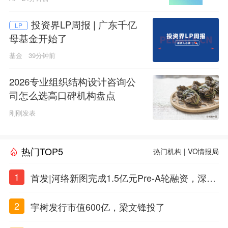
投资界LP周报 | 广东千亿
LP
母基金开始了
基金
39分钟前
2026专业组织结构设计咨询公
司怎么选高口碑机构盘点
刚刚发表
热门TOP5
热门机构
|
VC情报局
1
首发|河络新图完成1.5亿元Pre-A轮融资，深耕i
PSC原创细胞技术
2
宇树发行市值600亿，梁文锋投了