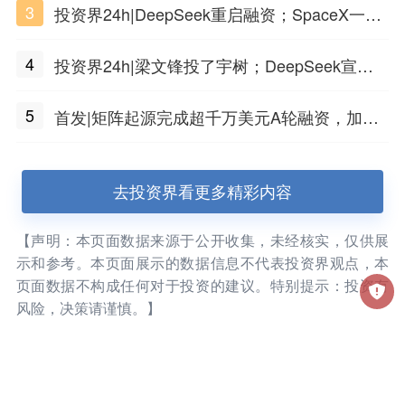
3
投资界24h|DeepSeek重启融资；SpaceX一夜
市值蒸发1.5万亿；上海国投，一举投7家GP
4
投资界24h|梁文锋投了宇树；DeepSeek宣布
大幅涨价；贝恩资本买下贡茶
5
首发|矩阵起源完成超千万美元A轮融资，加速
企业级AI基础设施研发
去投资界看更多精彩内容
【声明：本页面数据来源于公开收集，未经核实，仅供展
示和参考。本页面展示的数据信息不代表投资界观点，本
页面数据不构成任何对于投资的建议。特别提示：投资有
风险，决策请谨慎。】