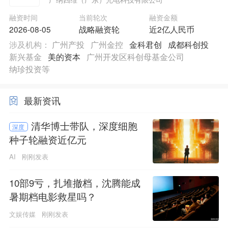
融资时间
当前轮次
融资金额
2026-08-05
战略融资轮
近2亿人民币
涉及机构：
广州产投
广州金控
金科君创
成都科创投
新兴基金
美的资本
广州开发区科创母基金公司
纳珍投资等
最新资讯
清华博士带队，深度细胞
深度
种子轮融资近亿元
AI
刚刚发表
10部9亏，扎堆撤档，沈腾能成
暑期档电影救星吗？
文娱传媒
刚刚发表