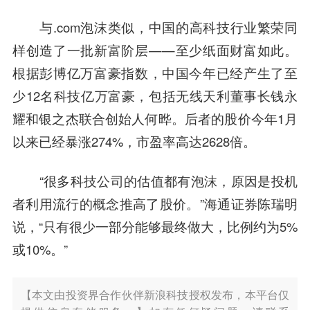
与.com泡沫类似，中国的
高科
技行业繁荣同
样创造了一批新富阶层——至少纸面财富如此。
根据彭博亿万富豪指数，中国今年已经产生了至
少12名科技亿万富豪，包括
无线天利
董事长钱永
耀和
银之杰
联合创始人何晔。后者的股价今年1月
以来已经暴涨274%，市盈率高达2628倍。
“很多科技公司的估值都有泡沫，原因是投机
者利用流行的概念推高了股价。”
海通证券
陈瑞明
说，“只有很少一部分能够最终做大，比例约为5%
或10%。”
【本文由投资界合作伙伴新浪科技授权发布，本平台仅