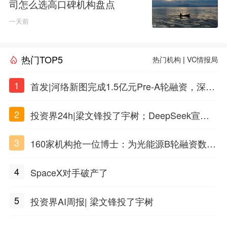
司怎么选高口碑机构盘点
一天前
热门TOP5
热门机构
|
VC情报局
1
首发|河络新图完成1.5亿元Pre-A轮融资，深耕i
PSC原创细胞技术
2
投资界24h|梁文锋投了宇树；DeepSeek宣布
大幅涨价；贝恩资本买下贡茶
3
160家机构抢一位博士：为光能源B轮融资数亿
元
4
SpaceX对手破产了
5
投资界AI周报| 梁文锋投了宇树