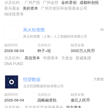
涉及机构：
广州产投
广州金控
金科君创
成都科创投
新兴基金
美的资本
广州开发区科创母基金公司
纳珍投资等
风火轮萤图
AI
风火轮萤图（上海）人工智能科技有限公司
融资时间
当前轮次
融资金额
2026-08-04
种子+轮
3000万人民币
涉及机构：
高信资本
华源资本
天使会
新威集团
DNA FUND
恺望数据
大数据
北京恺望数据科技有限公司
融资时间
当前轮次
融资金额
2026-08-04
战略融资轮
逾亿人民币
涉及机构：
北京亦庄产业升级基金
华方资本