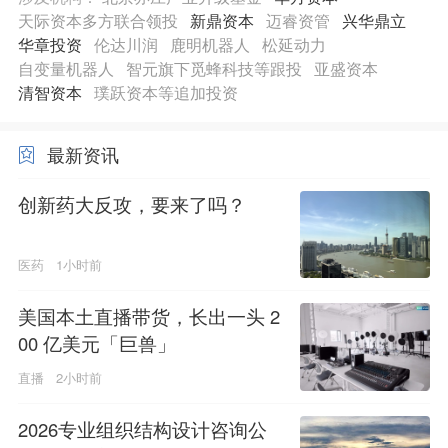
天际资本多方联合领投
新鼎资本
迈睿资管
兴华鼎立
华章投资
伦达川润
鹿明机器人
松延动力
自变量机器人
智元旗下觅蜂科技等跟投
亚盛资本
清智资本
璞跃资本等追加投资
最新资讯
创新药大反攻，要来了吗？
医药
1小时前
美国本土直播带货，长出一头 2
00 亿美元「巨兽」
直播
2小时前
2026专业组织结构设计咨询公