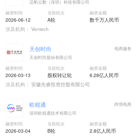
迈豹云数（深圳）科技有限公司
融资时间
当前轮次
融资金额
2026-06-12
A轮
数千万人民币
涉及机构：
Ventech
天创时尚
电商服务
天创时尚股份有限公司
融资时间
当前轮次
融资金额
2026-03-13
股权转让轮
6.28亿人民币
涉及机构：
安徽先睿投资控股有限公司
欧税通
跨境电商
深圳欧税通技术有限公司
融资时间
当前轮次
融资金额
2026-03-04
B轮
2.8亿人民币