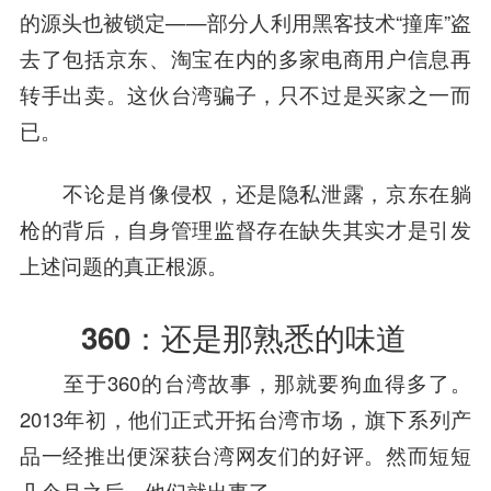
的源头也被锁定——部分人利用黑客技术“撞库”盗
去了包括京东、淘宝在内的多家电商用户信息再
转手出卖。这伙台湾骗子，只不过是买家之一而
已。
不论是肖像侵权，还是隐私泄露，京东在躺
枪的背后，自身管理监督存在缺失其实才是引发
上述问题的真正根源。
360：还是那熟悉的味道
至于360的台湾故事，那就要狗血得多了。
2013年初，他们正式开拓台湾市场，旗下系列产
品一经推出便深获台湾网友们的好评。然而短短
几个月之后，他们就出事了。