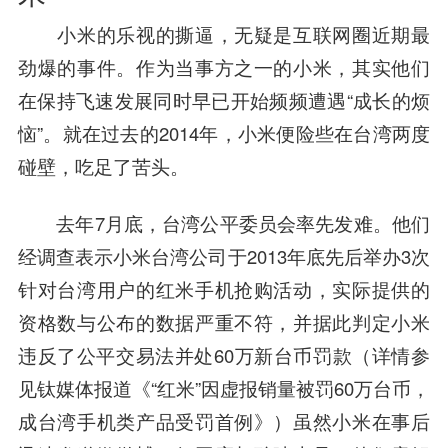
小米的乐视的撕逼，无疑是互联网圈近期最
劲爆的事件。作为当事方之一的小米，其实他们
在保持飞速发展同时早已开始频频遭遇“成长的烦
恼”。就在过去的2014年，小米便险些在台湾两度
碰壁，吃足了苦头。
去年7月底，台湾公平委员会率先发难。他们
经调查表示小米台湾公司于2013年底先后举办3次
针对台湾用户的红米手机抢购活动，实际提供的
资格数与公布的数据严重不符，并据此判定小米
违反了公平交易法并处60万新台币罚款（详情参
见钛媒体报道《“红米”因虚报销量被罚60万台币，
成台湾手机类产品受罚首例》）虽然小米在事后