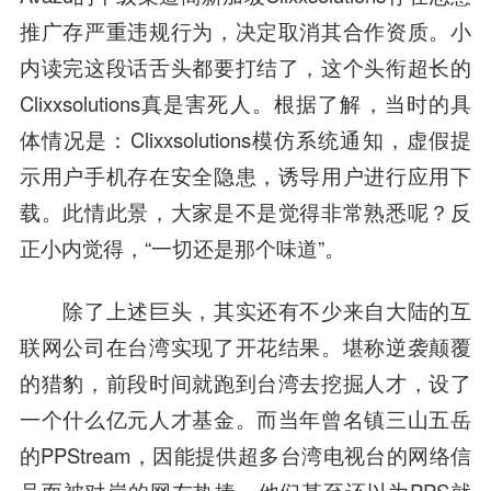
推广存严重违规行为，决定取消其合作资质。小
内读完这段话舌头都要打结了，这个头衔超长的
Clixxsolutions真是害死人。根据了解，当时的具
体情况是：Clixxsolutions模仿系统通知，虚假提
示用户手机存在安全隐患，诱导用户进行应用下
载。此情此景，大家是不是觉得非常熟悉呢？反
正小内觉得，“一切还是那个味道”。
除了上述巨头，其实还有不少来自大陆的互
联网公司在台湾实现了开花结果。堪称逆袭颠覆
的猎豹，前段时间就跑到台湾去挖掘人才，设了
一个什么亿元人才基金。而当年曾名镇三山五岳
的PPStream，因能提供超多台湾电视台的网络信