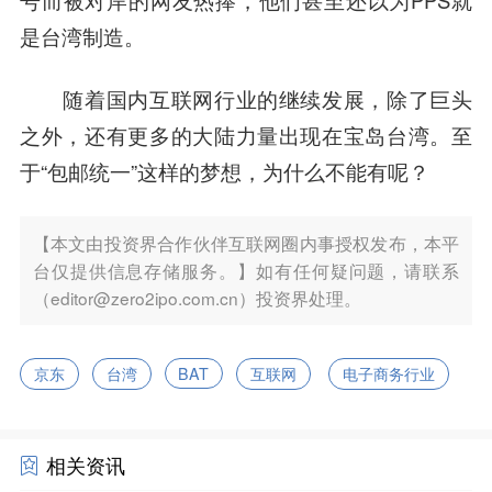
号而被对岸的网友热捧，他们甚至还以为PPS就
是台湾制造。
随着国内互联网行业的继续发展，除了巨头
之外，还有更多的大陆力量出现在宝岛台湾。至
于“包邮统一”这样的梦想，为什么不能有呢？
【本文由投资界合作伙伴互联网圈内事授权发布，本平
台仅提供信息存储服务。】如有任何疑问题，请联系
（editor@zero2ipo.com.cn）投资界处理。
京东
台湾
BAT
互联网
电子商务行业
相关资讯