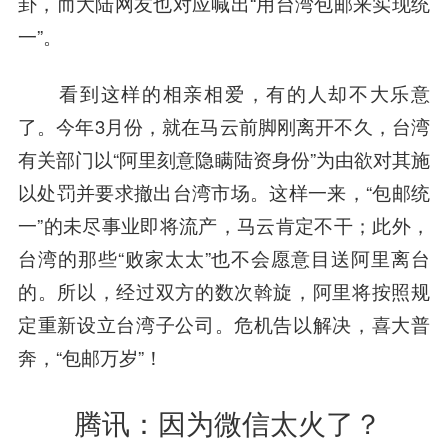
卦，而大陆网友也对应喊出“用台湾包邮来实现统
一”。
看到这样的相亲相爱，有的人却不大乐意
了。今年3月份，就在马云前脚刚离开不久，台湾
有关部门以“阿里刻意隐瞒陆资身份”为由欲对其施
以处罚并要求撤出台湾市场。这样一来，“包邮统
一”的未尽事业即将流产，马云肯定不干；此外，
台湾的那些“败家太太”也不会愿意目送阿里离台
的。所以，经过双方的数次斡旋，阿里将按照规
定重新设立台湾子公司。危机告以解决，喜大普
奔，“包邮万岁”！
腾讯
：因为微信太火了？