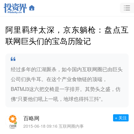
阿里羁绊太深，京东躺枪：盘点互
联网巨头们的宝岛历险记
经过多年的江湖厮杀，如今国内互联网圈已由巨头
公司们执牛耳。在这个产业食物链的顶端，
BATMJ3这六把交椅是一字排开。其势头之盛，仿
佛“只要他们吼上一吼，地球也得抖三抖”。
百略网
+ 关注
2015-06-18 09:16
互联网圈内事