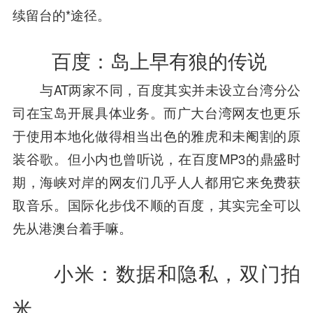
续留台的*途径。
百度：岛上早有狼的传说
与AT两家不同，百度其实并未设立台湾分公
司在宝岛开展具体业务。而广大台湾网友也更乐
于使用本地化做得相当出色的
雅虎
和未阉割的原
装谷歌。但小内也曾听说，在百度MP3的鼎盛时
期，海峡对岸的网友们几乎人人都用它来免费获
取音乐。国际化步伐不顺的百度，其实完全可以
先从港澳台着手嘛。
小米：数据和隐私，双门拍
米