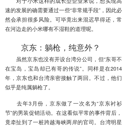
对于小米这样的成长型企业来说，想实现高
速的发展的确需要通过一些“非常规手段”，因此必
然会承担很多风险。可毕竟出来混迟早得还，常
在河边走的小米哪有不湿鞋的道理呢。
京东：躺枪，纯意外？
虽然京东也没有开设台湾分公司，但“东哥不
在宝岛，宝岛却已有哥的传说”。同样是在2014
年，京东也和台湾亲密接触了两回。不过，他们
似乎是纯属躺枪了。
去年3月份，京东做了一次名为“京东衬衫
节”的男装促销活动。在这看似平常的事件背后，
竟牵扯到了一桩跨越海峡两岸的官司。台湾明星