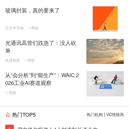
玻璃封装，真的要来了
芯片半导体
一周前
光通讯高管们跌急了：没人砍
单
先进制造
一周前
从“会分析”到“能生产”：WAIC 2
026工业AI赛道观察
一周前
热门TOP5
热门机构
|
VC情报局
1