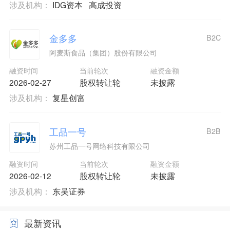
涉及机构：
IDG资本
高成投资
金多多
B2C
阿麦斯食品（集团）股份有限公司
融资时间
当前轮次
融资金额
2026-02-27
股权转让轮
未披露
涉及机构：
复星创富
工品一号
B2B
苏州工品一号网络科技有限公司
融资时间
当前轮次
融资金额
2026-02-12
股权转让轮
未披露
涉及机构：
东吴证券
最新资讯