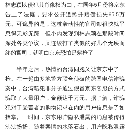
林志颖以侵犯其肖像权为由，在同年5月份将京东
告上了法庭，要求公开道歉并赔偿损失65.5万
元。可诡异的是，这桩轰动性的官司却很快就平
息得无影无踪。但小内发现到林志颖在那段时间
深处各类争议，又连续打了类似的好几个无疾而
终的官司，就明白京东恐怕是躺枪了。
半年之后，热情的台湾同胞又让京东中了一
枪。在一起由多地警方联合侦破的跨国电信诈骗
案中，台湾籍犯罪分子通过假冒京东客服的方式
骗取了大量用户，金额达千万元。据了解，诈骗
犯对于受害者的购物记录在内的用户信息是了如
指掌。一时间，京东用户隐私泄露的消息被传得
沸沸扬扬。随着案情的水落石出，用户隐私泄露