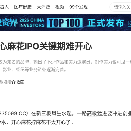
器人
医疗健康
大消费
视频
99个发现
心麻花IPO关键期难开心
较为知名的品牌，输出了不少作品和实力派演员，制作实力也可见一
、影业、经纪等业务链条逐渐完善。
张妍頔
收藏
835099.OC）在新三板风生水起，一路
高歌
猛进要冲进创
盆冷水，开心麻花拧麻花不太开心了。