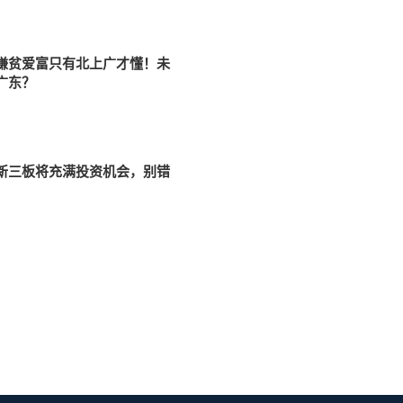
4
嫌贫爱富只有北上广才懂！未
广东？
新三板将充满投资机会，别错