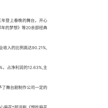
续三年登上春晚的舞台，开心
年的梦想》等20余部经典
。
入的比例高达90.21%,
，占净利润的12.63%,主
予了舞台剧制作公司一定的
心麻花*部话剧《想吃麻花