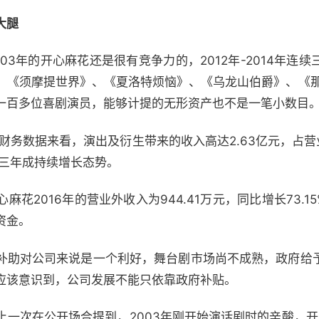
大腿
年的开心麻花还是很有竞争力的，2012年-2014年连
、《须摩提世界》、《夏洛特烦恼》、《乌龙山伯爵》、《那
一百多位喜剧演员，能够计提的无形资产也不是一笔小数目
务数据来看，演出及衍生带来的收入高达2.63亿元，占营业收
连续三年成持续增长态势。
016年的营业外收入为944.41万元，同比增长73.15%
资金。
助对公司来说是一个利好，舞台剧市场尚不成熟，政府给
应该意识到，公司发展不能只依靠政府补贴。
次在公开场合提到，2003年刚开始演话剧时的辛酸，开