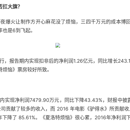
否扛大旗？
夜爆火让制作方开心麻花没了烦恼，三四千万元的成本博回
率也是6到飞起。
，报告期内实现扣非后的净利润1.26亿元，同比增长243.
洛特烦恼》票房较好所致。
实现净利润7479.90万元，同比下降43.43%，财报中
公司贡献了较多的收入，而 2016 年电影《驴得水》所贡献收
年下降了 85.61%。《夏洛特烦恼》很心累，2016年净利润