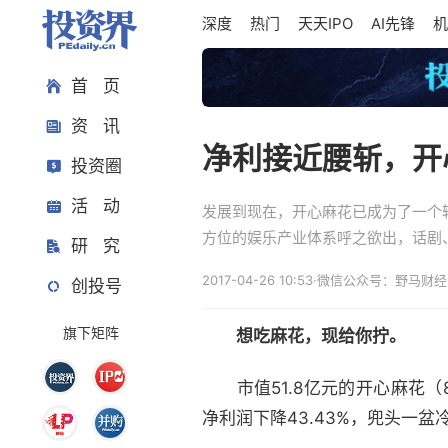
深度
热门
天天IPO
AI先锋
机
首 页
资 讯
净利接近腰斩，开
投资圈
活 动
发展到现在，开心麻花已成为了一个
方位的娱乐产业体系呼之欲出，话剧
研 究
2017-04-26 10:53
·
微信公众号：野马财经
创投号
旗下矩阵
想吃麻花，现给你拧。
市值51.8亿元的
开心麻花
（
净利润下降43.43%，兜头一