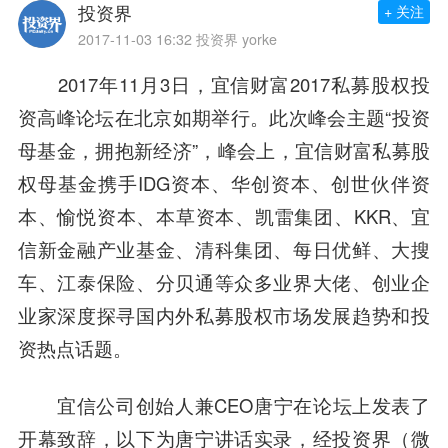
投资界
+ 关注
2017-11-03 16:32
投资界 yorke
2017年11月3日，宜信财富2017私募股权投
资
高峰
论坛在北京如期举行。此次峰会主题“投资
母基金，拥抱新经济”，峰会上，宜信财富私募股
权母基金携手IDG资本、
华创资本
、创世伙伴资
本、愉悦资本、
本草资本
、凯雷集团、KKR、宜
信新金融产业基金、
清科集团
、
每日优鲜
、
大搜
车
、江泰保险、分贝通等众多业界大佬、创业企
业家深度探寻国内外私募股权市场发展趋势和投
资热点话题。
宜信公司创始人兼CEO
唐宁
在论坛上发表了
开幕致辞，以下为唐宁讲话实录，经投资界（微