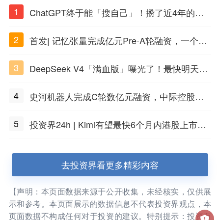
1
ChatGPT终于能「搜自己」！攒了近4年的对
话，一键翻出
2
首发| 记忆张量完成亿元Pre-A轮融资，一个上
海团队火了
3
DeepSeek V4「满血版」曝光了！最快明天发
布
4
史河机器人完成C轮数亿元融资，中际控股领
投
5
投资界24h | Kimi有望最快6个月内港股上市；
任泽平回应解散VIP群；中际旭创又要IPO了
去投资界看更多精彩内容
【声明：本页面数据来源于公开收集，未经核实，仅供展
示和参考。本页面展示的数据信息不代表投资界观点，本
页面数据不构成任何对于投资的建议。特别提示：投资有