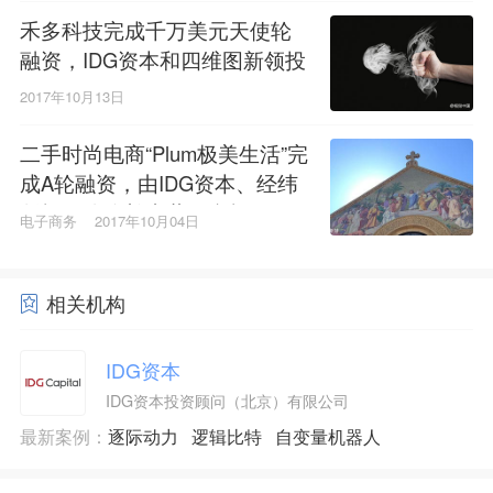
禾多科技完成千万美元天使轮
融资，IDG资本和四维图新领投
2017年10月13日
二手时尚电商“Plum极美生活”完
成A轮融资，由IDG资本、经纬
创投、险峰长青共同参投
电子商务
2017年10月04日
相关机构
IDG资本
IDG资本投资顾问（北京）有限公司
最新案例：
逐际动力
逻辑比特
自变量机器人