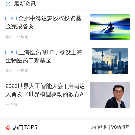
最新资讯
合肥中湾达梦股权投资基
LP
金完成备案
基金
一周前
上海医药做LP，参设上海
LP
生物医药二期基金
基金
一周前
2026世界人工智能大会 | 启鸣达
人首发《世界模型驱动的教育A
GI白皮书》
一周前
热门TOP5
热门机构
|
VC情报局