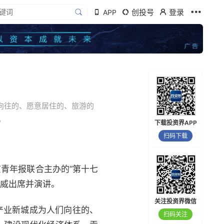
创投号
登录
APP
向往的、愿意居住的、旅游的
。
下载投资界APP
扫码下载
京青年报联合主办的“第十七
赵威出席并演讲。
关注投资界微信
产业新城成为人们向往的、
扫码关注