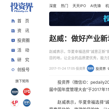
深度
热门
天天IPO
AI先锋
机
首 页
资 讯
赵威：做好产业新
投资圈
活 动
赵威表示，华夏幸福选择“诚意正新
目的地，让企业的品质更优秀，能力
研 究
2017-11-24 17:05
·
投资界
投资界
创投号
旗下矩阵
投资界（微信ID：pedaily
届中国年度管理大会”于2017
赵威表示，华夏幸福选择“诚意