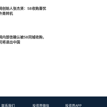
网创始人张杰贤：58收购喜忧
许是转机
网内部信确认被58同城收购，
司将退出中国
8
联系我们
投资界微信
投资界APP