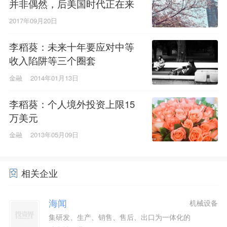
并非偶然，后美国时代正在来
临，但投资人仍相信美元
2017年09月20日
李稻葵：未来十年要应对中等
收入陷阱等三个圈套
金融
2014年01月13日
李稻葵：个人境外投资上限15
万美元
金融
2013年05月09日
相关企业
海闻
机械设备
集研发、生产、销售、售后、出口为一体化的