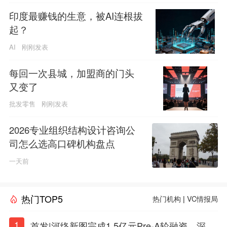
印度最赚钱的生意，被AI连根拔
起？
AI
刚刚发表
每回一次县城，加盟商的门头
又变了
批发零售
刚刚发表
2026专业组织结构设计咨询公
司怎么选高口碑机构盘点
一天前
热门TOP5
热门机构
|
VC情报局
1
首发|河络新图完成1.5亿元Pre-A轮融资，深耕i