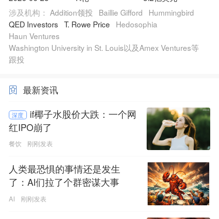
涉及机构：
Addition领投
Baillie Gifford
Hummingbird
QED Investors
T. Rowe Price
Hedosophia
Haun Ventures
Washington University in St. Louis以及Amex Ventures等
跟投
最新资讯
if椰子水股价大跌：一个网
深度
红IPO崩了
餐饮
刚刚发表
人类最恐惧的事情还是发生
了：AI们拉了个群密谋大事
AI
刚刚发表