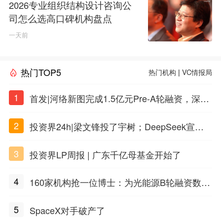
2026专业组织结构设计咨询公
司怎么选高口碑机构盘点
一天前
热门TOP5
热门机构
|
VC情报局
1
首发|河络新图完成1.5亿元Pre-A轮融资，深耕i
PSC原创细胞技术
2
投资界24h|梁文锋投了宇树；DeepSeek宣布
大幅涨价；贝恩资本买下贡茶
3
投资界LP周报 | 广东千亿母基金开始了
4
160家机构抢一位博士：为光能源B轮融资数亿
元
5
SpaceX对手破产了