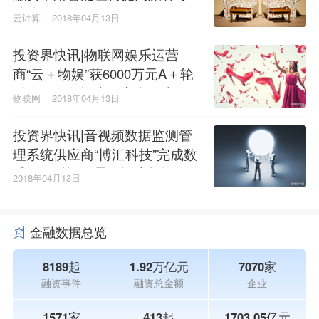
待体验
云计算
2018年04月13日
投资界快讯|物联网娱乐运营
商“云＋物娱”获6000万元A＋轮
融资，原创资本、富兴资本领
物联网
2018年04月13日
投
投资界快讯|音视频数据监测管
理系统供应商“博汇科技”完成数
千万级融资，晨晖资本投资
2018年04月13日
金融数据总览
8189起
1.92万亿元
7070家
融资事件
融资总金额
企业
1571家
413起
1703.05亿元