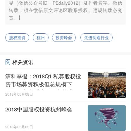
界（微信公众号ID：PEdaily2012）及作者名字。微信
转载，须在微信原文评论区联系授权。违规转载必究
责。】
股权投资
杭州
投资峰会
先进制造行业
相关资讯
清科季报：2018Q1 私募股权投
资市场募资积极但总规模下
降，PE机构潜心布局新技术
2018年05月08日
2018中国股权投资杭州峰会
2018年05月03日