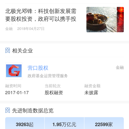
北极光邓锋：科技创新发展需
要股权投资，政府可以携手投
资机构发挥更大作用
金融
2018年04月27日
相关企业
营口股权
金融
政府基金运营管理服务
融资时间
当前轮次
融资金额
2017-01-17
股权融资
未披露
先进制造数据总览
39263起
1.95万亿元
22599家