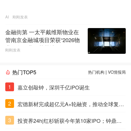
AI
刚刚发表
金融街第 一太平戴维斯物业在
管南京金融城项目荣获“2026物
业服务行业示范基地”称号
刚刚发表
热门TOP5
热门机构
|
VC情报局
1
嘉立创敲钟，深圳千亿IPO诞生
2
宏德新材完成超亿元A+轮融资，推动全球复合
材料工程化应用
3
投资界24h|红杉斩获今年第10家IPO；钟鼎投
出一个千亿IPO；SpaceX腰斩，马斯克财富缩