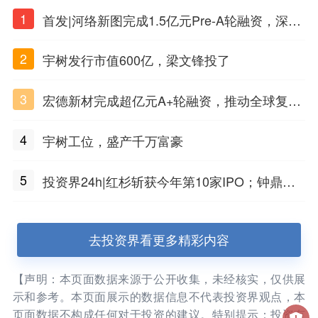
1
首发|河络新图完成1.5亿元Pre-A轮融资，深耕i
PSC原创细胞技术
2
宇树发行市值600亿，梁文锋投了
3
宏德新材完成超亿元A+轮融资，推动全球复合
材料工程化应用
4
宇树工位，盛产千万富豪
5
投资界24h|红杉斩获今年第10家IPO；钟鼎投
出一个千亿IPO；SpaceX腰斩，马斯克财富缩
水
去投资界看更多精彩内容
【声明：本页面数据来源于公开收集，未经核实，仅供展
示和参考。本页面展示的数据信息不代表投资界观点，本
页面数据不构成任何对于投资的建议。特别提示：投资有