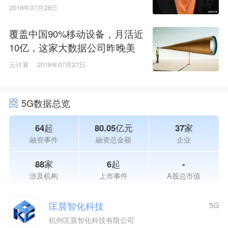
5亿
2018年07月28日
覆盖中国90%移动设备，月活近
10亿，这家大数据公司昨晚美
股IPO！
云计算
2018年07月27日
5G数据总览
64起
80.05亿元
37家
融资事件
融资总金额
企业
88家
6起
-
涉及机构
上市事件
A股总市值
匡晨智化科技
5G
杭州匡晨智化科技有限公司