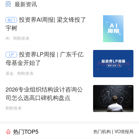
最新资讯
投资界AI周报| 梁文锋投了
热门
宇树
AI
刚刚发表
投资界LP周报 | 广东千亿
LP
母基金开始了
基金
刚刚发表
2026专业组织结构设计咨询公
司怎么选高口碑机构盘点
刚刚发表
热门TOP5
热门机构
|
VC情报局