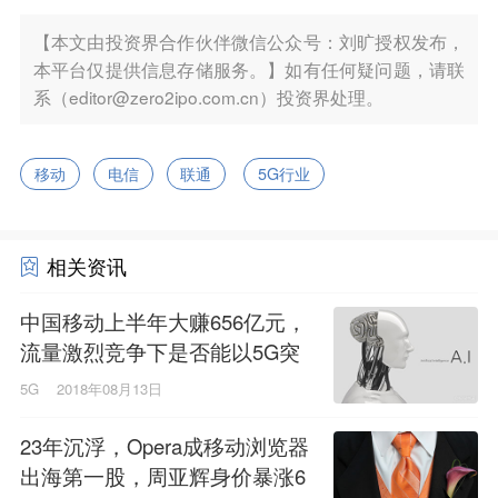
【本文由投资界合作伙伴微信公众号：刘旷授权发布，
本平台仅提供信息存储服务。】如有任何疑问题，请联
系（editor@zero2ipo.com.cn）投资界处理。
移动
电信
联通
5G行业
相关资讯
中国移动上半年大赚656亿元，
流量激烈竞争下是否能以5G突
围？
5G
2018年08月13日
23年沉浮，Opera成移动浏览器
出海第一股，周亚辉身价暴涨6