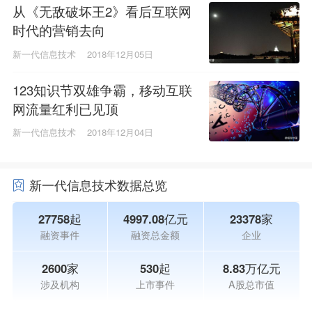
从《无敌破坏王2》看后互联网
时代的营销去向
新一代信息技术
2018年12月05日
123知识节双雄争霸，移动互联
网流量红利已见顶
新一代信息技术
2018年12月04日
新一代信息技术数据总览
27758起
4997.08亿元
23378家
融资事件
融资总金额
企业
2600家
530起
8.83万亿元
涉及机构
上市事件
A股总市值