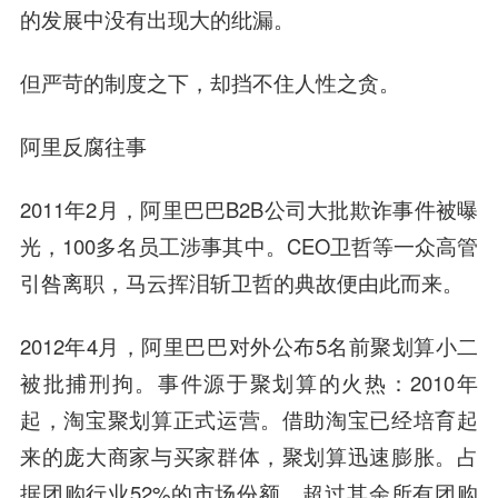
的发展中没有出现大的纰漏。
但严苛的制度之下，却挡不住人性之贪。
阿里反腐往事
2011年2月，
阿里巴巴
B2B公司大批欺诈事件被曝
光，100多名员工涉事其中。CEO
卫哲
等一众高管
引咎离职，马云挥泪斩卫哲的典故便由此而来。
2012年4月，
阿里巴巴
对外公布5名前聚划算小二
被批捕刑拘。事件源于聚划算的火热：2010年
起，淘宝聚划算正式运营。借助淘宝已经培育起
来的庞大商家与买家群体，聚划算迅速膨胀。占
据团购行业52%的市场份额，超过其余所有团购