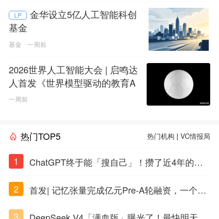
金华设立5亿人工智能科创
LP
基金
基金
一周前
2026世界人工智能大会 | 启鸣达
人首发《世界模型驱动的教育A
GI白皮书》
一周前
热门TOP5
热门机构
|
VC情报局
1
ChatGPT终于能「搜自己」！攒了近4年的对
话，一键翻出
2
首发| 记忆张量完成亿元Pre-A轮融资，一个上
海团队火了
3
DeepSeek V4「满血版」曝光了！最快明天发