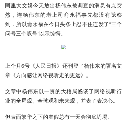
阿里大文娱今天放出杨伟东被调查的消息有点突
然，连杨伟东的老上司
俞永福
事先都没有觉察
到，所以俞永福在
今日头条
上忍不住连发了“三个
问号三个叹号”以示惊愕。
上个月6号《人民日报》还刊登了杨伟东的署名文
章《方向感让网络视听走的更远》。
文章中杨伟东以一贯的大格局畅谈了网络视听行
业的全局观、全球观和未来观，并表了表决心。
但表面繁华之下的虚假总有一天会彻底坍塌。