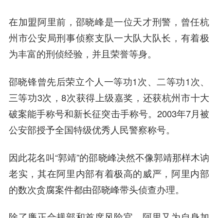
在加盟阿里前，邵晓峰是一位天才刑警，曾任杭
州市公安局刑事侦察支队一大队大队长，有着极
为丰富的刑侦经验，并且荣誉等身。
邵晓锋曾先后荣立个人一等功1次、二等功1次、
三等功3次，8次获得上级嘉奖，还获杭州市十大
破案能手称号和新长征突击手称号。2003年7月被
公安部授予全国特级优秀人民警察称号。
因此花名叫“郭靖”的邵晓峰决然不像郭靖那样木讷
老实，其在阿里内部有着极高的威严，阿里内部
的数次贪腐案件都由邵晓峰带头侦查办理。
除了廉正合规部和首席风险官，阿里又为自身加