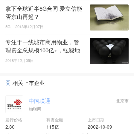
拿下全球近半5G合同 爱立信能
否东山再起？
5G
2018年12月07日
专注于一线城市商用物业，管
理资金总规模100亿+，弘毅地
产金融进入加速期
2018年12月05日
相关上市企业
中国联通
北京市
物联网
发行价格
募资金额
上市日期
2.30
115亿
2002-10-09