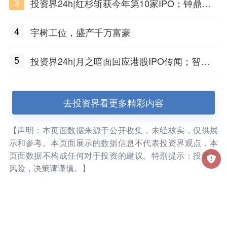
3
投资界24h|红杉斩获今年第10家IPO；钟鼎投
出一个千亿IPO；SpaceX腰斩，马斯克财富缩
4
宇树工位，盛产千万富豪
水
5
投资界24h|月之暗面回应港股IPO传闻；智元
公布合伙人团队阵容；潮汕女首富又要敲钟了
去投资界看更多精彩内容
【声明：本页面数据来源于公开收集，未经核实，仅供展
示和参考。本页面展示的数据信息不代表投资界观点，本
页面数据不构成任何对于投资的建议。特别提示：投资有
风险，决策请谨慎。】