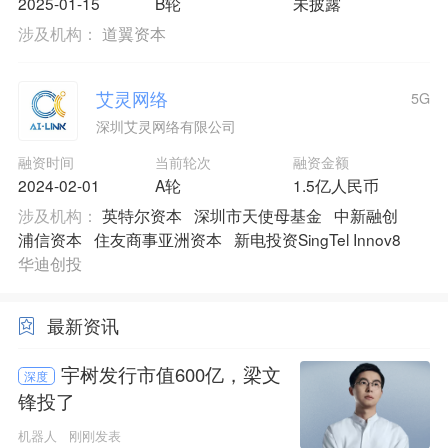
2025-01-15
B轮
未披露
涉及机构：
道翼资本
艾灵网络
5G
深圳艾灵网络有限公司
融资时间
当前轮次
融资金额
2024-02-01
A轮
1.5亿人民币
涉及机构：
英特尔资本
深圳市天使母基金
中新融创
浦信资本
住友商事亚洲资本
新电投资SingTel Innov8
华迪创投
最新资讯
宇树发行市值600亿，梁文
深度
锋投了
机器人
刚刚发表