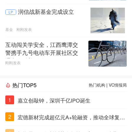
润信战新基金完成设立
LP
基金
刚刚发表
互动闯关学安全，江西鹰潭交
警携手九号电动车开展社区交
通安全科普活动
刚刚发表
热门TOP5
热门机构
|
VC情报局
1
嘉立创敲钟，深圳千亿IPO诞生
2
宏德新材完成超亿元A+轮融资，推动全球复合
材料工程化应用