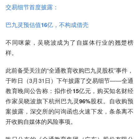
交易细节首度披露：
巴九灵预估值16
亿，不构成借壳
不同咪蒙，吴晓波成为了自媒体行业的翘楚榜
样。
此前备受关注的“全通教育收购巴九灵股权”事件，
于昨日（3月31日）下午披露了交易细节——全通
教育晚间公告称：
拟作价
15
亿元，购买知名财经
作家吴晓波旗下杭州巴九灵96%
股权。
自收购预
案披露，深交所的问询函也火速下发，条条离不
开收购自媒体的风险事项。
昨日公布的《全通教育集团（广东）股份有限公