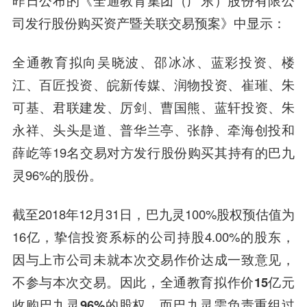
司发行股份购买资产暨关联交易预案》中显示：
全通教育拟向吴晓波、邵冰冰、蓝彩投资、楼
江、百匠投资、皖新传媒、润物投资、崔璀、朱
可基、君联建发、厉剑、曹国熊、蓝轩投资、朱
永祥、头头是道、普华兰亭、张静、牵海创投和
薛屹等19名交易对方发行股份购买其持有的巴九
灵96%的股份。
截至2018年12月31日，巴九灵100%股权预估值为
16亿，挚信投资系标的公司持股4.00%的股东，
因与上市公司未就本次交易作价达成一致意见，
不参与本次交易。因此，
全通教育拟作价
15
亿元
收购巴九灵96%
的股权，而巴九灵需负责重组过