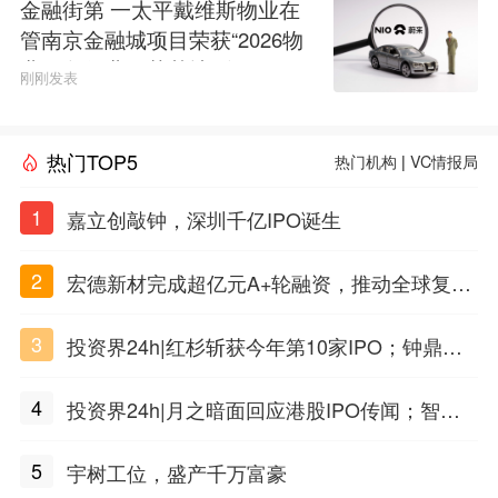
金融街第 一太平戴维斯物业在
管南京金融城项目荣获“2026物
业服务行业示范基地”称号
刚刚发表
热门TOP5
热门机构
|
VC情报局
1
嘉立创敲钟，深圳千亿IPO诞生
2
宏德新材完成超亿元A+轮融资，推动全球复合
材料工程化应用
3
投资界24h|红杉斩获今年第10家IPO；钟鼎投
出一个千亿IPO；SpaceX腰斩，马斯克财富缩
4
投资界24h|月之暗面回应港股IPO传闻；智元
水
公布合伙人团队阵容；潮汕女首富又要敲钟了
5
宇树工位，盛产千万富豪