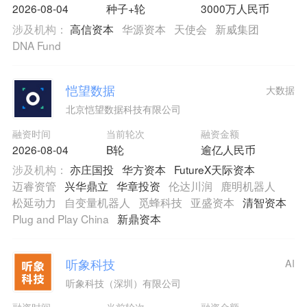
2026-08-04
种子+轮
3000万人民币
涉及机构：
高信资本
华源资本
天使会
新威集团
DNA Fund
恺望数据
大数据
北京恺望数据科技有限公司
融资时间
当前轮次
融资金额
2026-08-04
B轮
逾亿人民币
涉及机构：
亦庄国投
华方资本
FutureX天际资本
迈睿资管
兴华鼎立
华章投资
伦达川润
鹿明机器人
松延动力
自变量机器人
觅蜂科技
亚盛资本
清智资本
Plug and Play China
新鼎资本
听象科技
AI
听象科技（深圳）有限公司