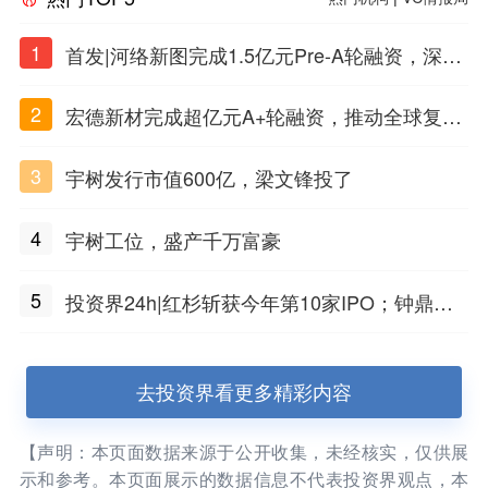
1
首发|河络新图完成1.5亿元Pre-A轮融资，深耕i
PSC原创细胞技术
2
宏德新材完成超亿元A+轮融资，推动全球复合
材料工程化应用
3
宇树发行市值600亿，梁文锋投了
4
宇树工位，盛产千万富豪
5
投资界24h|红杉斩获今年第10家IPO；钟鼎投
出一个千亿IPO；SpaceX腰斩，马斯克财富缩
水
去投资界看更多精彩内容
【声明：本页面数据来源于公开收集，未经核实，仅供展
示和参考。本页面展示的数据信息不代表投资界观点，本