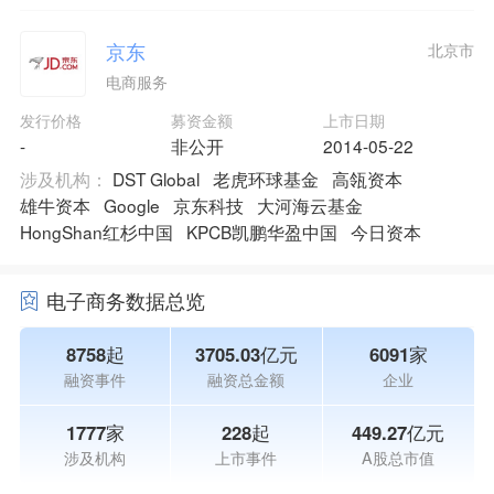
京东
北京市
电商服务
发行价格
募资金额
上市日期
-
非公开
2014-05-22
涉及机构：
DST Global
老虎环球基金
高瓴资本
雄牛资本
Google
京东科技
大河海云基金
HongShan红杉中国
KPCB凯鹏华盈中国
今日资本
电子商务数据总览
8758起
3705.03亿元
6091家
融资事件
融资总金额
企业
1777家
228起
449.27亿元
涉及机构
上市事件
A股总市值