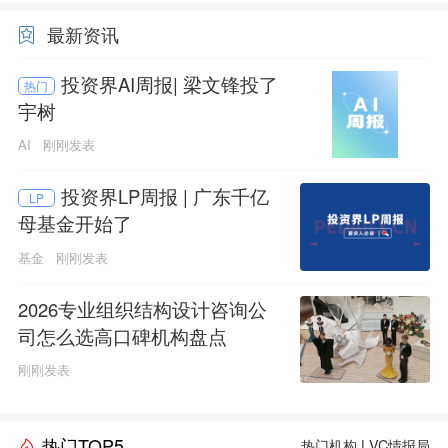
最新资讯
投资界AI周报| 梁文锋投了
热门
宇树
AI
刚刚发表
投资界LP周报 | 广东千亿
LP
母基金开始了
基金
刚刚发表
2026专业组织结构设计咨询公
司怎么选高口碑机构盘点
刚刚发表
热门TOP5
热门机构
|
VC情报局