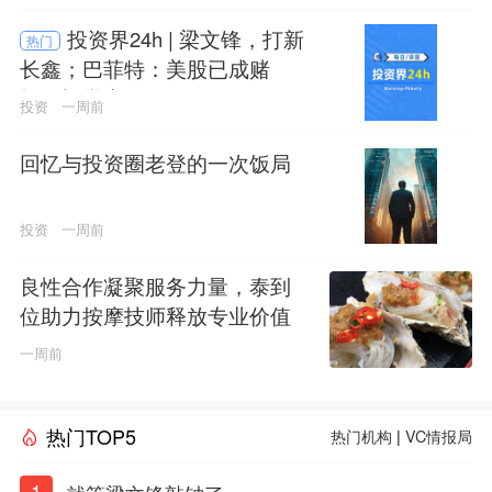
投资界24h | 梁文锋，打新
热门
长鑫；巴菲特：美股已成赌
场；视觉中国做LP了
投资
一周前
回忆与投资圈老登的一次饭局
投资
一周前
良性合作凝聚服务力量，泰到
位助力按摩技师释放专业价值
一周前
热门TOP5
热门机构
|
VC情报局
1