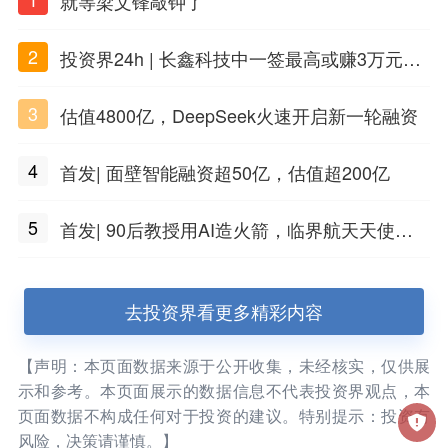
就等梁文锋敲钟了
2
投资界24h | 长鑫科技中一签最高或赚3万元；
DeepSeek准备明年上市；合肥产投设立50亿
3
估值4800亿，DeepSeek火速开启新一轮融资
兴质新域基金
4
首发| 面壁智能融资超50亿，估值超200亿
5
首发| 90后教授用AI造火箭，临界航天天使轮
火了
去投资界看更多精彩内容
【声明：本页面数据来源于公开收集，未经核实，仅供展
示和参考。本页面展示的数据信息不代表投资界观点，本
页面数据不构成任何对于投资的建议。特别提示：投资有
风险，决策请谨慎。】