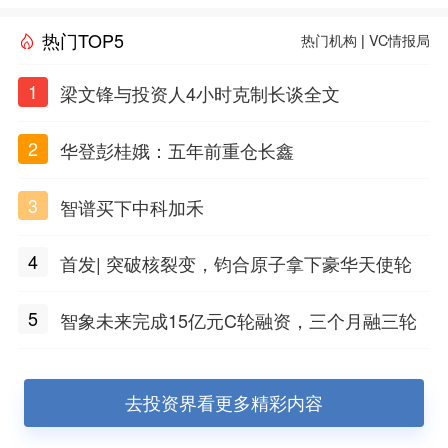
热门TOP5
热门机构
|
VC情报局
1
梁文锋与投资人4小时克制长谈全文
2
华登彭桂娥：五年前重仓长鑫
3
智谱买下中科加禾
4
首发| 突破核裂变，钧合原子拿下豪华天使轮
5
智象未来完成15亿元C轮融资，三个月融三轮
去投资界看更多精彩内容