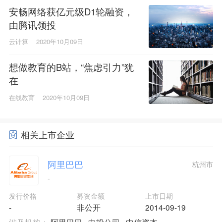
安畅网络获亿元级D1轮融资，
由腾讯领投
云计算
2020年10月09日
想做教育的B站，“焦虑引力”犹
在
在线教育
2020年10月09日
相关上市企业
阿里巴巴
杭州市
-
发行价格
募资金额
上市日期
-
非公开
2014-09-19
涉及机构：
阿里巴巴
中投公司
中信资本