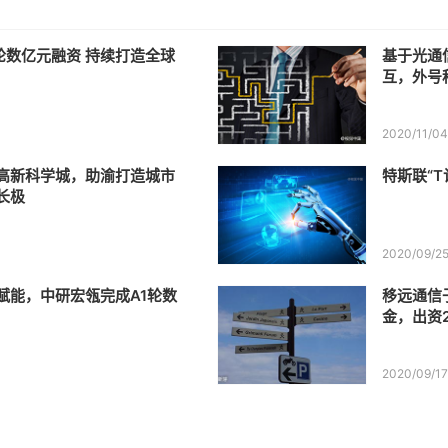
元融资 持续打造全球
基于光通
互，外号
2020/11/0
高新科学城，助渝打造城市
特斯联“
长极
2020/09/2
赋能，中研宏瓴完成A1轮数
移远通信
金，出资2
2020/09/1