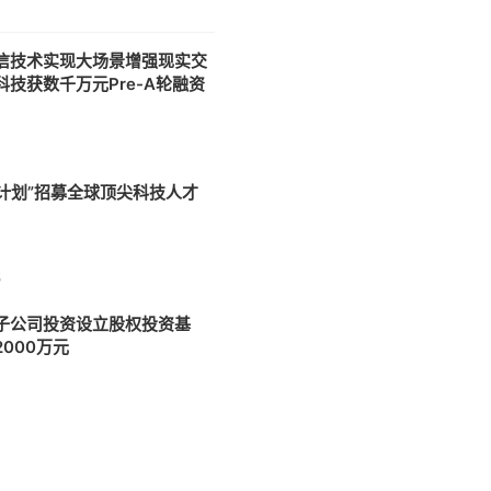
信技术实现大场景增强现实交
科技获数千万元Pre-A轮融资
4
T计划”招募全球顶尖科技人才
5
子公司投资设立股权投资基
000万元
7