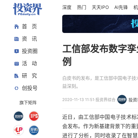
深度
热门
天天IPO
AI先锋
机
首 页
资 讯
工信部发布数字孪
投资圈
例
活 动
研 究
白皮书的发布，是工信部中国电子技
益深刻。
创投号
2020-11-13 11:51
·
投资界综合
投资
旗下矩阵
近日，由工信部
中国电子
技术标
会发布。作为新基建背景下的重
进行了分析，同时收录了在
智慧