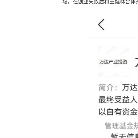
聪，在创业失败后和
王健
林合体