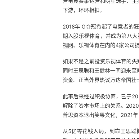
营电竞赛事运营和明星选手、主
下游，环环相扣。
2018年IG夺冠掀起了电竞者
期入股
乐视体育
，并成为第八大
视网
、乐视体育在内的4家公司提
如果不是之前投资乐视体育的失
同时王思聪和
王健林
一同迎来至
资金。正当外界热议万达帝国壮
此事后来经过积极协商，已于20
解除了资本市场上的关系。2020
普思资本退出笑果文化，2021
从5亿零花钱入局，到靠王思聪