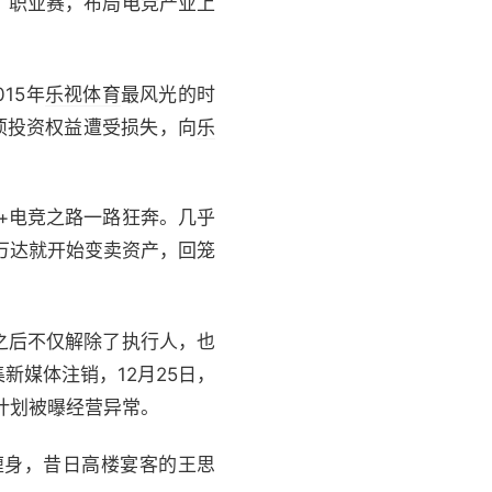
、职业赛，布局电竞产业上
15年
乐视体育
最风光的时
项投资权益遭受损失，向
乐
+电竞之路一路狂奔。几乎
，万达就开始变卖资产，回笼
次之后不仅解除了执行人，也
新媒体注销，12月25日，
计划被曝经营异常。
缠身，昔日高楼宴客的王思