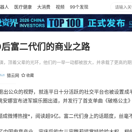
器人
医疗健康
大消费
视频
99个发现
0后富二代们的商业之路
上演，顶着父辈的光环，他们的一举一动都被放大，并承载了更高的期
猎云网
收藏
退出公众的视野，就连平日十分活跃的社交平台也被设置成
姚安娜宣布进军娱乐圈出道，并发行了首支单曲《破格公主
题成微博热搜*，阅读超9亿。富二代们身上的话题度，丝毫
了中国电竞产业、
宗庆后
的女儿宗馥莉接掌娃哈哈大权、
柳