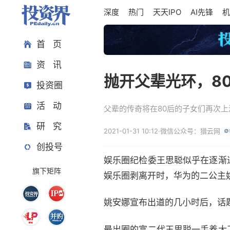
深度
热门
天天IPO
AI先锋
机
首 页
资 讯
抛开父辈光环，8
投资圈
活 动
父辈的传奇将在80后的子女们再次
研 究
2021-01-31 10:12
·
微信公众号：猎云网
创投号
娱乐圈纪检委
王思聪
似乎在逐渐
旗下矩阵
娱乐圈剥离开时，华为的二公主
姚安娜宣布出道的几小时后，话
最出圈的富二代王思聪一手养大