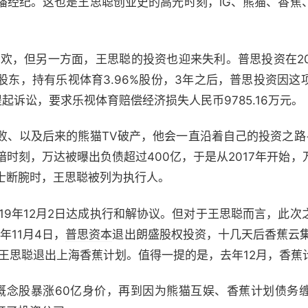
播经纪。这也是王思聪创业史的高光时刻，iG、熊猫、香蕉
的狂欢，但另一方面，王思聪的投资也迎来失利。普思投资在20
股东，持有乐视体育3.96%股份，3年之后，普思投资因这
起诉讼，要求乐视体育赔偿经济损失人民币9785.16万元。
败、以及后来的熊猫TV破产，他会一直沿着自己的投资之路
暗时刻，万达被曝出负债超过400亿，于是从2017年开始
士断腕时，王思聪被列为执行人。
19年12月2日达成执行和解协议。但对于王思聪而言，此
年11月4日，
普思资本
退出朗盛股权投资，十几天后香蕉云集
年王思聪退出上海香蕉计划。值得一提的是，去年12月，香蕉
概念股暴涨60亿身价，再到因为熊猫互娱、香蕉计划债务