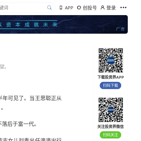
创投号
登录
APP
望。
下载投资界APP
扫码下载
半年可见了。当王思聪正从
》。
不落后于富一代。
关注投资界微信
扫码关注
传志
女儿
刘青
出任
滴滴出行