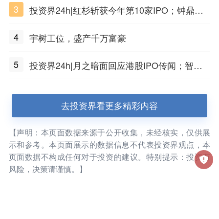
3
投资界24h|红杉斩获今年第10家IPO；钟鼎投
出一个千亿IPO；SpaceX腰斩，马斯克财富缩
4
宇树工位，盛产千万富豪
水
5
投资界24h|月之暗面回应港股IPO传闻；智元
公布合伙人团队阵容；潮汕女首富又要敲钟了
去投资界看更多精彩内容
【声明：本页面数据来源于公开收集，未经核实，仅供展
示和参考。本页面展示的数据信息不代表投资界观点，本
页面数据不构成任何对于投资的建议。特别提示：投资有
风险，决策请谨慎。】