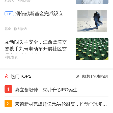
机器人
刚刚发表
润信战新基金完成设立
LP
基金
刚刚发表
互动闯关学安全，江西鹰潭交
警携手九号电动车开展社区交
通安全科普活动
刚刚发表
热门TOP5
热门机构
|
VC情报局
1
嘉立创敲钟，深圳千亿IPO诞生
2
宏德新材完成超亿元A+轮融资，推动全球复合
材料工程化应用