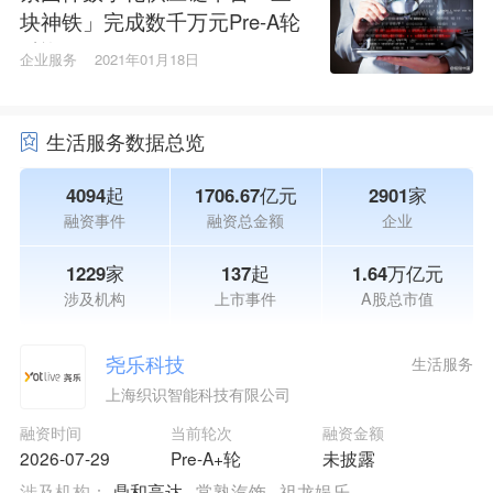
块神铁」完成数千万元Pre-A轮
融资
企业服务
2021年01月18日
生活服务数据总览
4094起
1706.67亿元
2901家
融资事件
融资总金额
企业
1229家
137起
1.64万亿元
涉及机构
上市事件
A股总市值
尧乐科技
生活服务
上海织识智能科技有限公司
融资时间
当前轮次
融资金额
2026-07-29
Pre-A+轮
未披露
涉及机构：
鼎和高达
常熟汽饰
祖龙娱乐