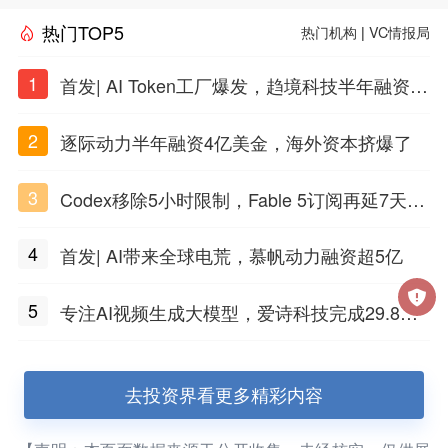
热门TOP5
热门机构
|
VC情报局
1
首发| AI Token工厂爆发，趋境科技半年融资10
亿
2
逐际动力半年融资4亿美金，海外资本挤爆了
3
Codex移除5小时限制，Fable 5订阅再延7天，
有人烧token烧到住院
4
首发| AI带来全球电荒，慕帆动力融资超5亿
5
专注AI视频生成大模型，爱诗科技完成29.8亿
元C轮融资
去投资界看更多精彩内容