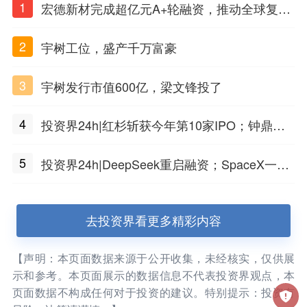
1
宏德新材完成超亿元A+轮融资，推动全球复合
材料工程化应用
2
宇树工位，盛产千万富豪
3
宇树发行市值600亿，梁文锋投了
4
投资界24h|红杉斩获今年第10家IPO；钟鼎投
出一个千亿IPO；SpaceX腰斩，马斯克财富缩
5
投资界24h|DeepSeek重启融资；SpaceX一夜
水
市值蒸发1.5万亿；上海国投，一举投7家GP
去投资界看更多精彩内容
【声明：本页面数据来源于公开收集，未经核实，仅供展
示和参考。本页面展示的数据信息不代表投资界观点，本
页面数据不构成任何对于投资的建议。特别提示：投资有