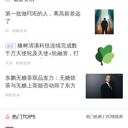
第一批做FDE的人，离高薪差远
了
AI
刚刚发表
橡树清溪科技连续完成数
融资
千万天使轮及天使+轮融资，打
造人形机器人通用系统及应用
天使
刚刚发表
平台
东鹏无糖茶双品发力：无糖焙
茶与无糖上茶能否动得了东方
树叶的茶饮江山
刚刚发表
热门TOP5
热门机构
|
VC情报局