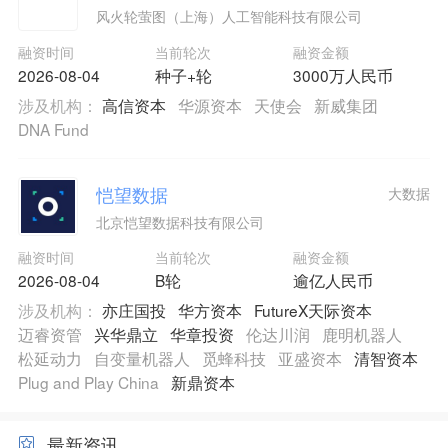
风火轮萤图（上海）人工智能科技有限公司
融资时间
当前轮次
融资金额
2026-08-04
种子+轮
3000万人民币
涉及机构：
高信资本
华源资本
天使会
新威集团
DNA Fund
恺望数据
大数据
北京恺望数据科技有限公司
融资时间
当前轮次
融资金额
2026-08-04
B轮
逾亿人民币
涉及机构：
亦庄国投
华方资本
FutureX天际资本
迈睿资管
兴华鼎立
华章投资
伦达川润
鹿明机器人
松延动力
自变量机器人
觅蜂科技
亚盛资本
清智资本
Plug and Play China
新鼎资本
最新资讯