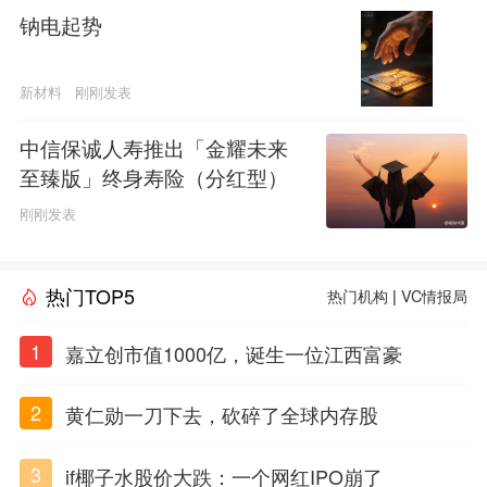
钠电起势
新材料
刚刚发表
中信保诚人寿推出「金耀未来
至臻版」终身寿险（分红型）
刚刚发表
热门TOP5
热门机构
|
VC情报局
1
嘉立创市值1000亿，诞生一位江西富豪
2
黄仁勋一刀下去，砍碎了全球内存股
3
if椰子水股价大跌：一个网红IPO崩了