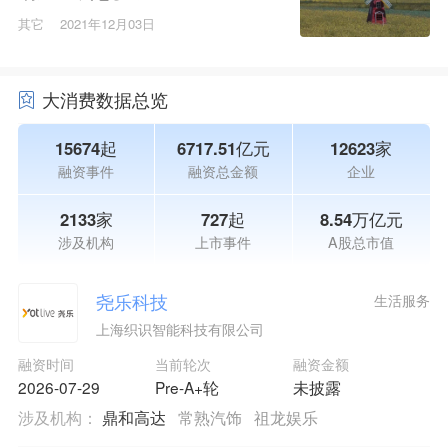
其它
2021年12月03日
大消费数据总览
15674起
6717.51亿元
12623家
融资事件
融资总金额
企业
2133家
727起
8.54万亿元
涉及机构
上市事件
A股总市值
尧乐科技
生活服务
上海织识智能科技有限公司
融资时间
当前轮次
融资金额
2026-07-29
Pre-A+轮
未披露
涉及机构：
鼎和高达
常熟汽饰
祖龙娱乐