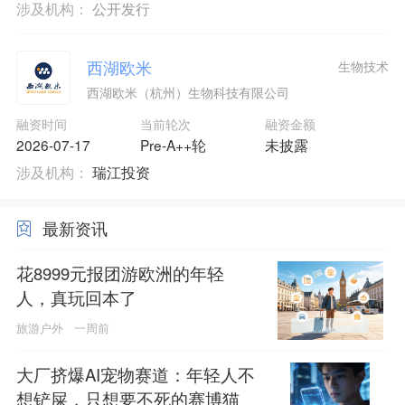
涉及机构：
公开发行
西湖欧米
生物技术
西湖欧米（杭州）生物科技有限公司
融资时间
当前轮次
融资金额
2026-07-17
Pre-A++轮
未披露
涉及机构：
瑞江投资
最新资讯
花8999元报团游欧洲的年轻
人，真玩回本了
旅游户外
一周前
大厂挤爆AI宠物赛道：年轻人不
想铲屎，只想要不死的赛博猫