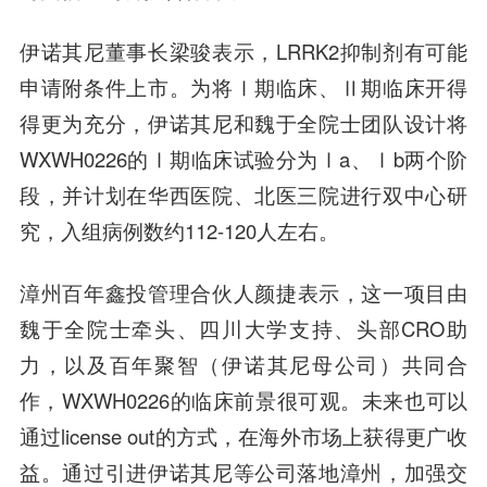
伊诺其尼董事长
梁骏
表示，LRRK2抑制剂有可能
申请附条件上市。为将Ⅰ期临床、Ⅱ期临床开得
得更为充分，伊诺其尼和魏于全院士团队设计将
WXWH0226的Ⅰ期临床试验分为Ⅰa、Ⅰb两个阶
段，并计划在华西医院、北医三院进行双中心研
究，入组病例数约112-120人左右。
漳州百年鑫投管理
合伙人
颜捷
表示，这一项目由
魏于全院士牵头、四川大学支持、头部CRO助
力，以及百年聚智（伊诺其尼母公司）共同合
作，WXWH0226的临床前景很可观。未来也可以
通过license out的方式，在海外市场上获得更广收
益。通过引进伊诺其尼等公司落地漳州，加强交