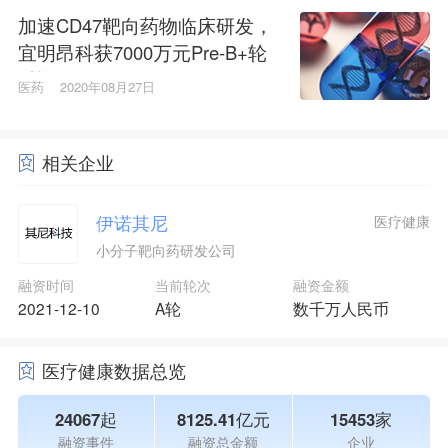
加速CD47靶向药物临床研发，
宜明昂科获7000万元Pre-B+轮
融资
医药
2020年08月27日
相关企业
伊诺其尼
医疗健康
小分子靶向药研发公司
融资时间
当前轮次
融资金额
2021-12-10
A轮
数千万人民币
医疗健康数据总览
24067起
8125.41亿元
15453家
融资事件
融资总金额
企业