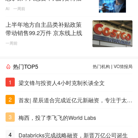
咪？
AI
一周前
上半年地方自主品类补贴政策
带动销售99.2万件 京东线上线
下全面承接补贴落地
一周前
热门TOP5
热门机构
|
VC情报局
1
梁文锋与投资人4小时克制长谈全文
2
首发| 星辰道合完成近亿元新融资，专注于太空
态势感知和商业航天
3
梅西，投了李飞飞的World Labs
4
Databricks完成战略融资，新晋万亿公司诞生