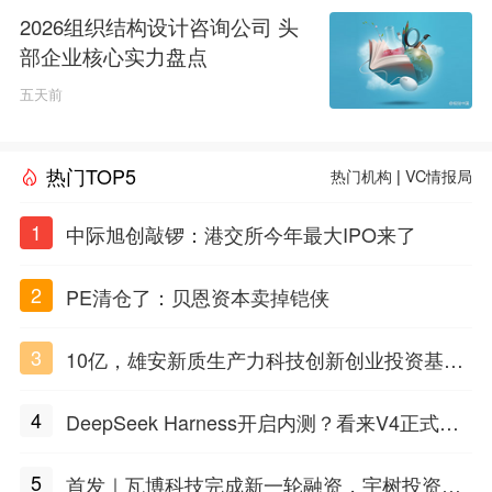
2026组织结构设计咨询公司 头
部企业核心实力盘点
五天前
热门TOP5
热门机构
|
VC情报局
1
中际旭创敲锣：港交所今年最大IPO来了
2
PE清仓了：贝恩资本卖掉铠侠
3
10亿，雄安新质生产力科技创新创业投资基金
招GP
4
DeepSeek Harness开启内测？看来V4正式版
也不远了
5
首发｜瓦博科技完成新一轮融资，宇树投资人