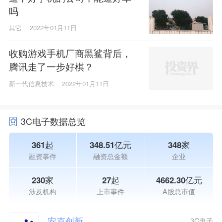
吗
其它
2022年01月11日
收购游戏手机厂商黑鲨背后，
腾讯走了一步好棋？
新一代信息技术
2022年01月11日
3C电子数据总览
361起
348.51亿元
348家
融资事件
融资总金额
企业
230家
27起
4662.30亿元
涉及机构
上市事件
A股总市值
安克创新
3C电子