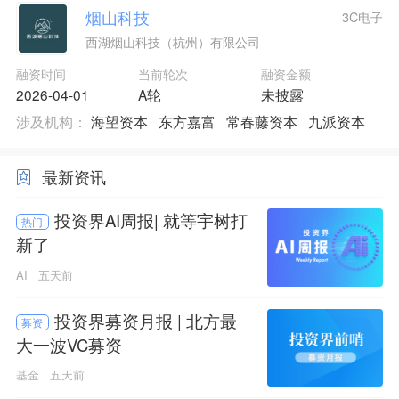
烟山科技
3C电子
西湖烟山科技（杭州）有限公司
融资时间
当前轮次
融资金额
2026-04-01
A轮
未披露
涉及机构：
海望资本
东方嘉富
常春藤资本
九派资本
最新资讯
投资界AI周报| 就等宇树打
热门
新了
AI
五天前
投资界募资月报 | 北方最
募资
大一波VC募资
基金
五天前