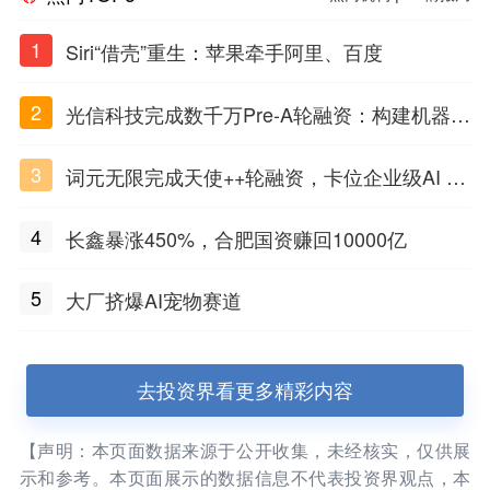
1
Siri“借壳”重生：苹果牵手阿里、百度
2
光信科技完成数千万Pre-A轮融资：构建机器理
解物质世界的光电智能体，定义Physical AI感
3
词元无限完成天使++轮融资，卡位企业级AI Ag
知闭环
ent基础设施赛道
4
长鑫暴涨450%，合肥国资赚回10000亿
5
大厂挤爆AI宠物赛道
去投资界看更多精彩内容
【声明：本页面数据来源于公开收集，未经核实，仅供展
示和参考。本页面展示的数据信息不代表投资界观点，本