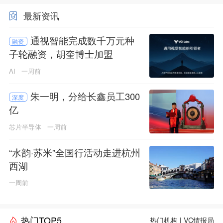
最新资讯
通视智能完成数千万元种
融资
子轮融资，胡奎博士加盟
AI
一周前
朱一明，分给长鑫员工300
深度
亿
芯片半导体
一周前
“水韵·苏米”全国行活动走进杭州
西湖
一周前
热门TOP5
热门机构
|
VC情报局