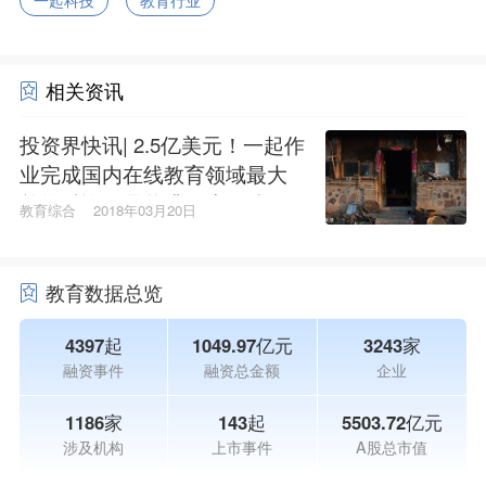
一起科技
教育行业
相关资讯
投资界快讯| 2.5亿美元！一起作
业完成国内在线教育领域最大
单笔融资，品牌升级为“一起科
教育综合
2018年03月20日
技”
教育数据总览
4397起
1049.97亿元
3243家
融资事件
融资总金额
企业
1186家
143起
5503.72亿元
涉及机构
上市事件
A股总市值