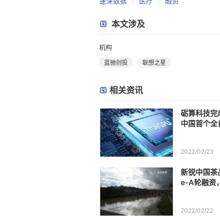
蓬涞数据
医疗
融资
本文涉及
机构
蓝驰创投
联想之星
相关资讯
砺算科技完
中国首个全自
2022/02/23
新锐中国茶
e-A轮融资
2022/02/22