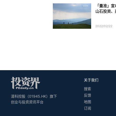
「量准」宣
山石投资、
2022/02/22
关于我们
搜索
反馈
清科控股（01945.HK）旗下
地图
创业与投资资讯平台
订阅