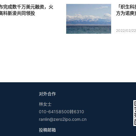
布完成数千万美元融资，火
「织生科
高科新浚共同领投
方为诺庾
2022/02/2
对外合作
林女士
010-64158500转6310
ranlin@zero2ipo.com.cn
投稿邮箱