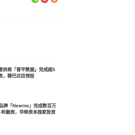
提供商「普平数据」完成超5
资，穆巴达拉领投
2
居品牌「Newme」完成数百万
+轮融资，华映资本独家投资
2