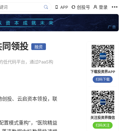
创投号
登录
APP
共同领投
融资
低代码平台，通过PaaS构
下载投资界APP
扫码下载
驰创投
、
云启资本
领投，
联
关注投资界微信
置模式重构”，“医院精益
扫码关注