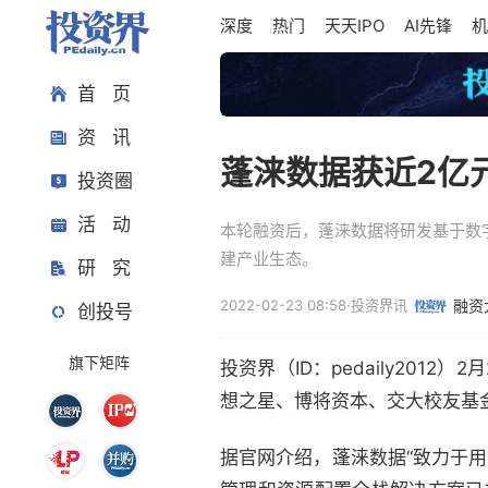
深度
热门
天天IPO
AI先锋
机
首 页
资 讯
蓬涞数据获近2亿
投资圈
活 动
本轮融资后，蓬涞数据将研发基于数
建产业生态。
研 究
2022-02-23 08:58
·
投资界讯
融资
创投号
旗下矩阵
投资界（ID：pedaily201
想之星
、
博将资本
、交大校友基
据官网介绍，蓬涞数据“致力于