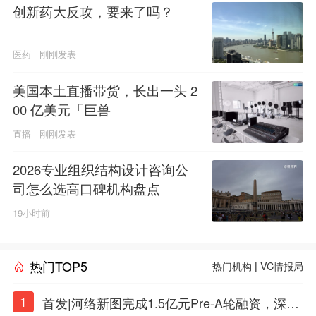
创新药大反攻，要来了吗？
医药
刚刚发表
美国本土直播带货，长出一头 2
00 亿美元「巨兽」
直播
刚刚发表
2026专业组织结构设计咨询公
司怎么选高口碑机构盘点
19小时前
热门TOP5
热门机构
|
VC情报局
1
首发|河络新图完成1.5亿元Pre-A轮融资，深耕i