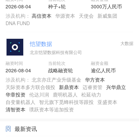
2026-08-04
种子+轮
3000万人民币
涉及机构：
高信资本
华源资本
天使会
新威集团
DNA FUND
恺望数据
大数据
北京恺望数据科技有限公司
融资时间
当前轮次
融资金额
2026-08-04
战略融资轮
逾亿人民币
涉及机构：
北京亦庄产业升级基金
华方资本
天际资本多方联合领投
新鼎资本
迈睿资管
兴华鼎立
华章投资
伦达川润
鹿明机器人
松延动力
自变量机器人
智元旗下觅蜂科技等跟投
亚盛资本
清智资本
璞跃资本等追加投资
最新资讯