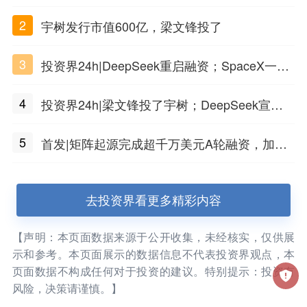
PSC原创细胞技术
2
宇树发行市值600亿，梁文锋投了
3
投资界24h|DeepSeek重启融资；SpaceX一夜
市值蒸发1.5万亿；上海国投，一举投7家GP
4
投资界24h|梁文锋投了宇树；DeepSeek宣布
大幅涨价；贝恩资本买下贡茶
5
首发|矩阵起源完成超千万美元A轮融资，加速
企业级AI基础设施研发
去投资界看更多精彩内容
【声明：本页面数据来源于公开收集，未经核实，仅供展
示和参考。本页面展示的数据信息不代表投资界观点，本
页面数据不构成任何对于投资的建议。特别提示：投资有
风险，决策请谨慎。】