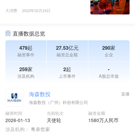
大消费
2022年02月24日
直播数据总览
479起
27.53亿元
290家
融资事件
融资总金额
企业
259家
2起
-
涉及机构
上市事件
A股总市值
海森数投
直播
海森数投（广州）科创有限公司
融资时间
当前轮次
融资金额
2026-01-13
天使轮
1580万人民币
涉及机构：
粤承世家