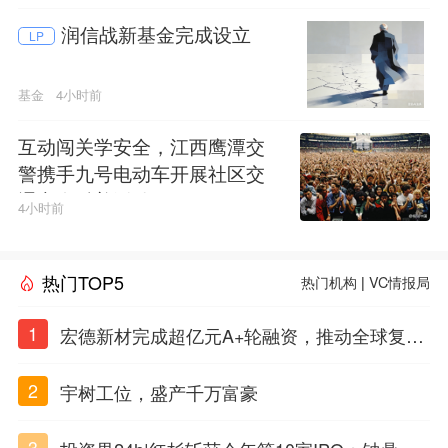
润信战新基金完成设立
LP
基金
4小时前
互动闯关学安全，江西鹰潭交
警携手九号电动车开展社区交
通安全科普活动
4小时前
热门TOP5
热门机构
|
VC情报局
1
宏德新材完成超亿元A+轮融资，推动全球复合
材料工程化应用
2
宇树工位，盛产千万富豪
3