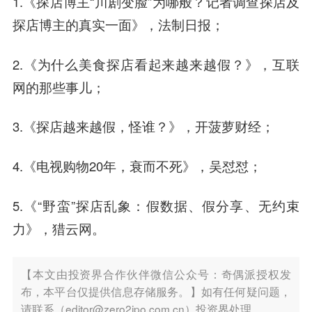
1.《探店博主“川剧变脸”为哪般？记者调查探店及
探店博主的真实一面》，法制日报；
2.《为什么美食探店看起来越来越假？》，互联
网的那些事儿；
3.《探店越来越假，怪谁？》，开菠萝财经；
4.《电视购物20年，衰而不死》，吴怼怼；
5.《“野蛮”探店乱象：假数据、假分享、无约束
力》，
猎云网
。
【本文由投资界合作伙伴微信公众号：奇偶派授权发
布，本平台仅提供信息存储服务。】如有任何疑问题，
请联系（editor@zero2ipo.com.cn）投资界处理。