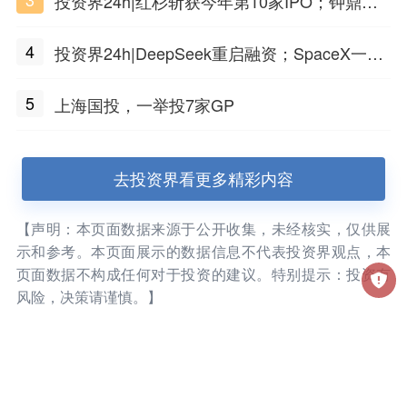
投资界24h|红杉斩获今年第10家IPO；钟鼎投
出一个千亿IPO；SpaceX腰斩，马斯克财富缩
4
投资界24h|DeepSeek重启融资；SpaceX一夜
水
市值蒸发1.5万亿；上海国投，一举投7家GP
5
上海国投，一举投7家GP
去投资界看更多精彩内容
【声明：本页面数据来源于公开收集，未经核实，仅供展
示和参考。本页面展示的数据信息不代表投资界观点，本
页面数据不构成任何对于投资的建议。特别提示：投资有
风险，决策请谨慎。】