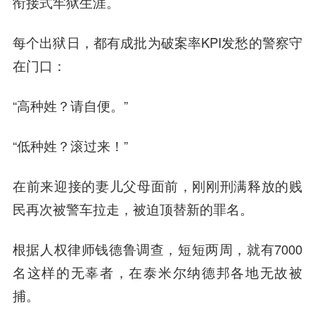
衔接式牢狱生涯。
每个出狱日，都有成批为破案率KPI发愁的警察守
在门口：
“高种姓？请自便。”
“低种姓？滚过来！”
在前来迎接的妻儿父母面前，刚刚刑满释放的贱
民再次被警车拉走，被迫顶替新的罪名。
根据人权律师钱德鲁调查，短短两周，就有7000
名这样的无辜者，在泰米尔纳德邦各地无故被
捕。