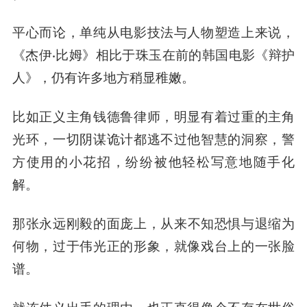
平心而论，单纯从电影技法与人物塑造上来说，
《杰伊·比姆》相比于珠玉在前的韩国电影《辩护
人》，仍有许多地方稍显稚嫩。
比如正义主角钱德鲁律师，明显有着过重的主角
光环，一切阴谋诡计都逃不过他
智慧
的洞察，警
方使用的小花招，纷纷被他轻松写意地随手化
解。
那
张永
远刚毅的面庞上，从来不知恐惧与退缩为
何物，过于伟光正的形象，就像戏台上的一张脸
谱。