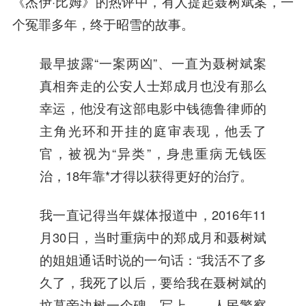
《杰伊·比姆》的热评中，有人提起聂树斌案，一
个冤罪多年，终于昭雪的故事。
最早披露“一案两凶”、一直为聂树斌案
真相奔走的公安人士郑成月也没有那么
幸运，他没有这部电影中钱德鲁律师的
主角光环和开挂的庭审表现，他丢了
官，被视为“异类”，身患重病无钱医
治，18年靠*才得以获得更好的治疗。
我一直记得当年媒体报道中，2016年11
月30日，当时重病中的郑成月和聂树斌
的姐姐通话时说的一句话：“我活不了多
久了，我死了以后，要给我在聂树斌的
坟墓旁边树一个碑，写上——人民警察