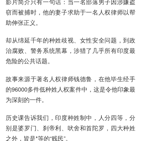
影片简介只有一句话：当一名部落男子因涉嫌盗
窃而被捕时，他的妻子求助于一名人权律师以帮
助伸
张正
义。
却从绵延千年的种姓歧视、女性安全问题，到政
治腐败、警务系统黑幕，涉猎了几乎所有印度最
危险的公共话题。
故事来源于著名人权律师钱德鲁，在他毕生经手
的96000多件低种姓人权案件中，这是令他印象最
为深刻的一件。
历史课告诉我们，印度种姓制中，人分四等，分
别是婆罗门、刹帝利、吠舍和首陀罗，四大种姓
之外，皆是*等的“贱民”。