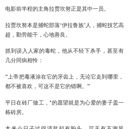
电影前半程的主角拉贾坎努正是其中一员。
拉贾坎努本是捕蛇部落“伊拉鲁族”人，捕蛇技艺高
超，勤劳能干，心地善良。
抓到误入人家的毒蛇，他从不轻下杀手，甚至有
几分同病相怜：
“上帝把毒液涂在它的牙齿上，无论它走到哪里，
都不被喜欢，可这不是它的错啊。”
平日在砖厂做工，*的愿望就是为心爱的妻子盖一
栋砖房。
本来小日子过得清贫却有盼头，可天有不测风