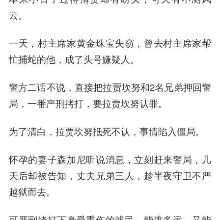
云。
一天，村主席家黄金珠宝失窃，曾去村主席家帮
忙捕蛇的他，成了头号嫌疑人。
警方二话不说，直接把拉贾坎努和2名兄弟押回警
局，一番严刑拷打，要拉贾坎努认罪。
为了清白，拉贾坎努抵死不认，事情陷入僵局。
怀孕的妻子森加尼听说消息，立刻赶来警局，几
天后却被告知，丈夫兄弟三人，趁半夜守卫不严
越狱而去。
可严刑拷打下身受重伤的贱民，能逃多远、又能