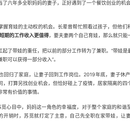
当了六年多全职妈妈的妻子，正好遇到了一个餐饮创业的机会
掌握育娃的主动权的机会。长辈曾帮忙照看过孩子，但他们
短期的工作收入更值得
，要夫妻两个自己育娃，那么就只能
扛起了带娃的重任，把以前的部分工作转为了兼职。“带娃是
兼职可以获得一部分收入”。
也回归了家庭，让妻子回到工作岗位。2019年底，妻子休产
司，打算另找创业机会，但恰好碰上了疫情，居家隔离的四
非常有价值的事情。
 life”，在苏觅心目中，妈妈这一角色的幸福度，对于整个家庭的
年的开销时，苏觅就打定了主意，自己先全职在家带娃，让