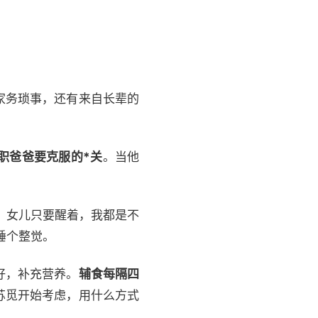
、家务琐事，还有来自长辈的
职爸爸要克服的*关
。当他
点，女儿只要醒着，我都是不
睡个整觉。
好，补充营养。
辅食每隔四
苏觅开始考虑，用什么方式