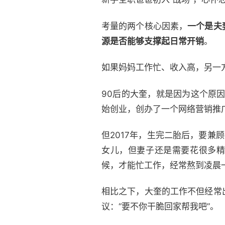
考量的两个核心因素，
一个是夫
源是否能够支撑起日常开销
。
如果妈妈工作忙、收入高，另一
90后的大奎，就是因为这个原
始创业，创办了一个网络营销推
但2017年，生完二胎后，要
女儿，但妻子还是需要花很多精
候，才能忙工作，经常熬到凌晨
相比之下，大奎的工作不但经常
议：“要不你干脆回家帮我吧”。