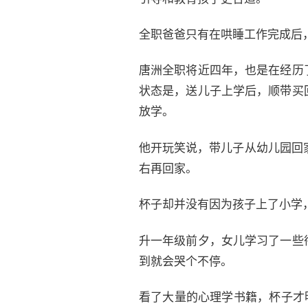
全职爸爸只有在哄睡工作完成后
唐洲全职将近四年，也是在经历
状态是，送儿子上学后，顺带买
放学。
他开玩笑说，带儿子从幼儿园回
右再回家。
杯子却并没有因为孩子上了小学
升一年级前夕，女儿学习了一些
到就会哭个不停。
看了大量的心理学书籍，杯子才