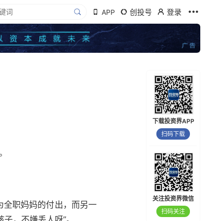
创投号
登录
APP
下载投资界APP
扫码下载
。
关注投资界微信
为全职妈妈的付出，而另一
扫码关注
孩子，不嫌丢人呀”。