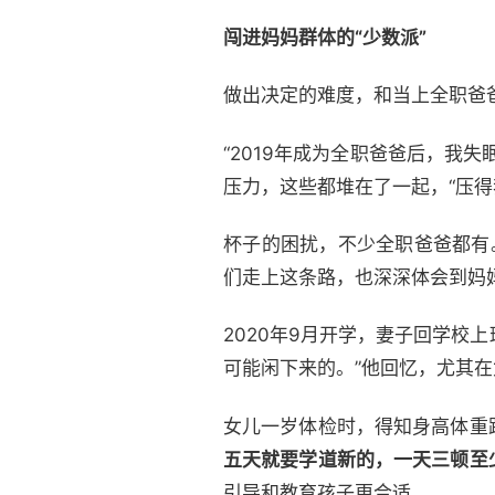
闯进妈妈群体的“少数派”
做出决定的难度，和当上全职爸爸
“2019年成为全职爸爸后，我
压力，这些都堆在了一起，“压得
杯子的困扰，不少全职爸爸都有
们走上这条路，也深深体会到妈
2020年9月开学，妻子回学校
可能闲下来的。”他回忆，尤其
女儿一岁体检时，得知身高体重
五天就要学道新的，一天三顿至
引导和教育孩子更合适。