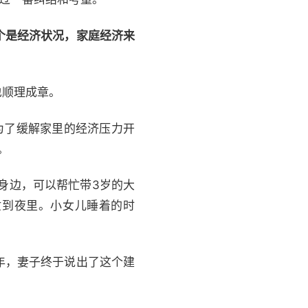
个是经济状况，家庭经济来
也顺理成章。
为了缓解家里的经济压力开
。
身边，可以帮忙带3岁的大
忙到夜里。小女儿睡着的时
年，妻子终于说出了这个建