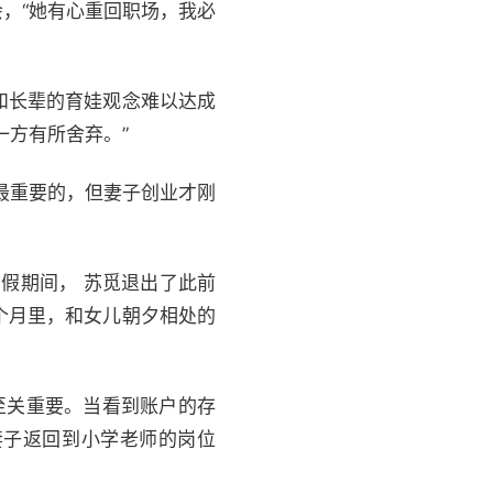
，“她有心重回职场，我必
和长辈的育娃观念难以达成
一方有所舍弃。”
最重要的，但妻子创业才刚
假期间， 苏觅退出了此前
个月里，和女儿朝夕相处的
和谐至关重要。当看到账户的存
妻子返回到小学老师的岗位