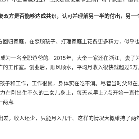
妻双方是否能够达成共识，认可并理解另一半的付出，另一
方回归家庭，在照顾孩子、打理家庭上花费更多精力，似乎
因成为一名全职爸爸的。2015年，大奎一家还在浙江，妻子
广的工作室。创业后，顺风顺水，平均月收入很快就超过5万
兼顾孩子和工作，工作很累，身体实在吃不消。尽管当时父母在
力在刚出生不久的二女儿身上，每天从早上7点开始一直
一两点。
出差，收入还少，只能月入几千。这样的情况大概维持了两