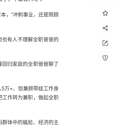
本，“冲刺事业，还是照顾
但也有人不理解全职爸爸的
择回归家庭的全职爸爸聊了
5万+、但兼顾带娃工作身
把工作转为兼职，做起全职
妈群体中的尴尬、经济的主