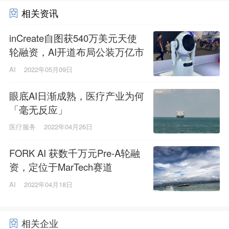
相关资讯
inCreate自图获540万美元天使
轮融资，AI开道布局公装万亿市
场
AI
2022年05月09日
眼底AI日渐成熟，医疗产业为何
「毫无反应」
医疗服务
2022年04月26日
FORK AI 获数千万元Pre-A轮融
资，定位于MarTech赛道
AI
2022年04月18日
相关企业