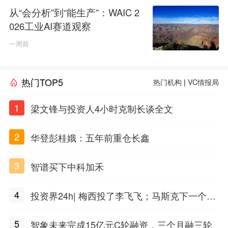
从“会分析”到“能生产”：WAIC 2
026工业AI赛道观察
一周前
热门TOP5
热门机构
|
VC情报局
1
梁文锋与投资人4小时克制长谈全文
2
华登彭桂娥：五年前重仓长鑫
3
智谱买下中科加禾
4
投资界24h| 梅西投了李飞飞；马斯克下一个万
亿公司；上海生物医药二期基金来了
5
智象未来完成15亿元C轮融资，三个月融三轮