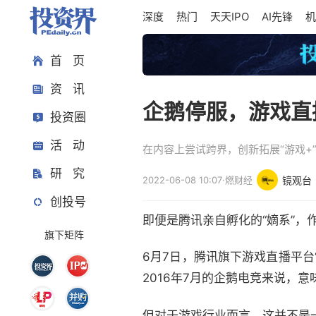
深度
热门
天天IPO
AI先锋
机
首 页
资 讯
企鹅停服，游戏直
投资圈
活 动
在内容上尝试跨界，创新拓展“游戏
研 究
2022-06-08 10:07
·
燃财经
镜观台
创投号
即便是腾讯亲自孵化的“嫡系”
旗下矩阵
6月7日，腾讯旗下游戏直播平
2016年7月的企鹅电竞来说，
但对于游戏行业而言，这并不是