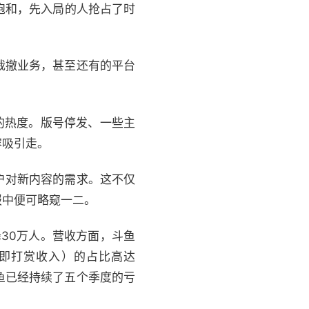
饱和，先入局的人抢占了时
裁撤业务，甚至还有的平台
的热度。版号停发、一些主
容吸引走。
户对新内容的需求。这不仅
报中便可略窥一二。
降30万人。营收方面，斗鱼
务（即打赏收入）的占比高达
鱼已经持续了五个季度的亏