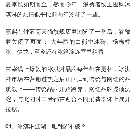
夏季也如期而至，然而今年，消费者线上囤购冰
淇淋的热情似乎比前两年冷却了一些。
嘉熙在钟薛高天猫旗舰店里浏览了一番后，犹豫
着关闭了页面：“去年囤的白熊中冰砖、杨梅棒
冰、梦龙，至今还在冰箱冷冻室里躺着。”
主宰线上爆款的冰淇淋品牌每年都在更替，
冰淇
淋市场在营销过热之后正回归到传统与网红的品
质战上
——传统品牌开始跨界，网红品牌逐渐沉
淀，与此同时二者都在迎合不同消费群体上展开
拉锯。
01、冰
淇淋江湖，唯“怪”不破？