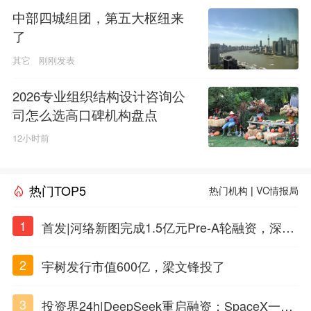
中部四城组团，第五大枢纽来
了
其它
刚刚发表
2026专业组织结构设计咨询公
司怎么选高口碑机构盘点
12小时前
热门TOP5
热门机构
|
VC情报局
1
首发|河络新图完成1.5亿元Pre-A轮融资，深耕i
PSC原创细胞技术
2
宇树发行市值600亿，梁文锋投了
3
投资界24h|DeepSeek重启融资；SpaceX一夜