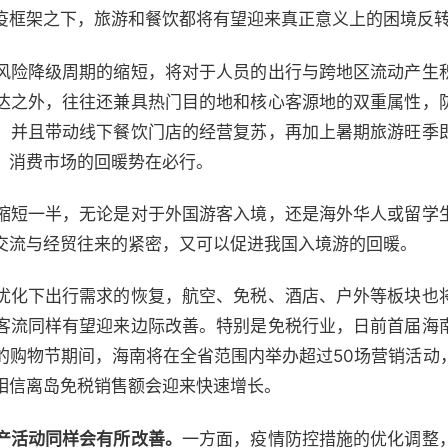
疫框架之下，旅游和餐饮都将有望迎来真正意义上的困境反
风险降级周期的缩短，将对于人员的出行与跨地区流动产生
达之外，往往还兼具热门目的地和核心客源地的双重属性，
，并且带动线下餐饮门店的经营复苏，再加上暑期旅游旺季
，消费市场的回暖势在必行。
缩短一半，无论是对于外国游客入境，还是海外华人或留学
交流与经贸往来的紧密，又可以促进我国入境游的回暖。
优化下出行需求的恢复，航空、免税、酒店、户外等板块也
客流同样有望迎来边际改善。特别是免税行业，日前首届海
的购物节期间，海南将在全省范围内举办超过50场营销活动
相信离岛免税销售额会迎来快速增长。
产活动同样会有所改善。
一方面，疫情防控措施的优化调整