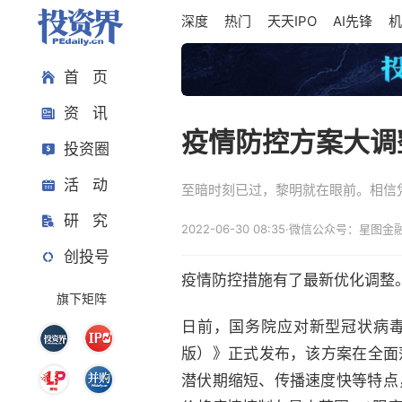
深度
热门
天天IPO
AI先锋
机
首 页
资 讯
疫情防控方案大调
投资圈
活 动
至暗时刻已过，黎明就在眼前。相信
研 究
2022-06-30 08:35
·
微信公众号：星图金
创投号
疫情防控措施有了最新优化调整
旗下矩阵
日前，国务院应对新型冠状病
版）》正式发布，该方案在全面
潜伏期缩短、传播速度快等特点