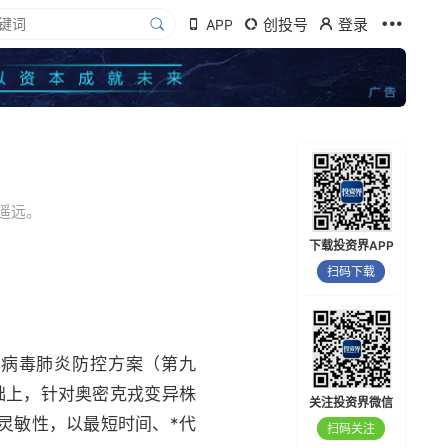
创投号
登录
APP
遥远。
下载投资界APP
扫码下载
状病毒肺炎防控方案（第九
础上，针对奥密克戎变异株
关注投资界微信
灵敏性，以最短时间、*代
扫码关注