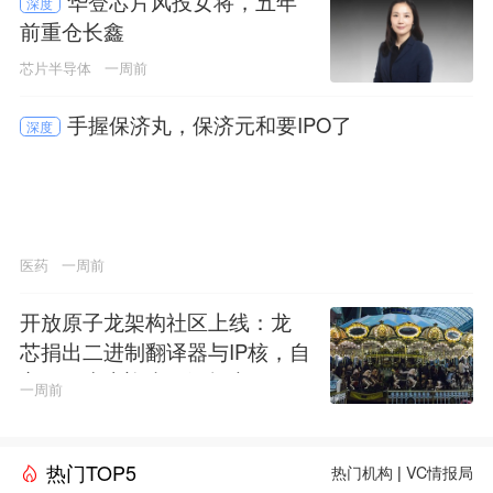
华登芯片风投女将，五年
深度
前重仓长鑫
芯片半导体
一周前
手握保济丸，保济元和要IPO了
深度
医药
一周前
开放原子龙架构社区上线：龙
芯捐出二进制翻译器与IP核，自
主CPU生态迎来开源拐点
一周前
热门TOP5
热门机构
|
VC情报局