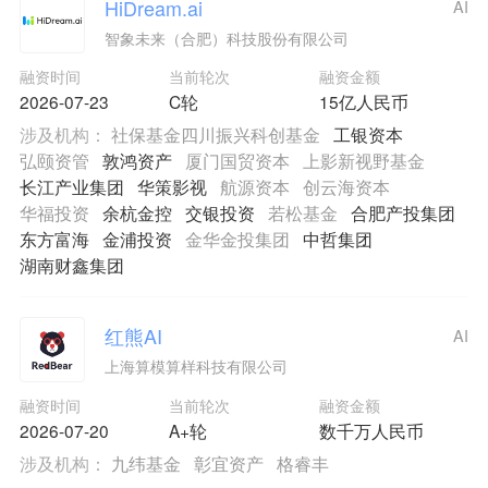
HiDream.ai
AI
智象未来（合肥）科技股份有限公司
融资时间
当前轮次
融资金额
2026-07-23
C轮
15亿人民币
涉及机构：
社保基金四川振兴科创基金
工银资本
弘颐资管
敦鸿资产
厦门国贸资本
上影新视野基金
长江产业集团
华策影视
航源资本
创云海资本
华福投资
余杭金控
交银投资
若松基金
合肥产投集团
东方富海
金浦投资
金华金投集团
中哲集团
湖南财鑫集团
红熊AI
AI
上海算模算样科技有限公司
融资时间
当前轮次
融资金额
2026-07-20
A+轮
数千万人民币
涉及机构：
九纬基金
彰宜资产
格睿丰