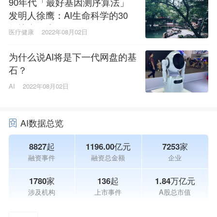
90年代「最好基因测序算法」
发明人徐鹰：AI生命科学的30
年快意人生
医疗健康
2022年08月02日
为什么说AI将是下一代网盘的基
石？
AI
2022年08月02日
AI数据总览
8827起
1196.00亿元
7253家
融资事件
融资总金额
企业
1780家
136起
1.84万亿元
涉及机构
上市事件
A股总市值