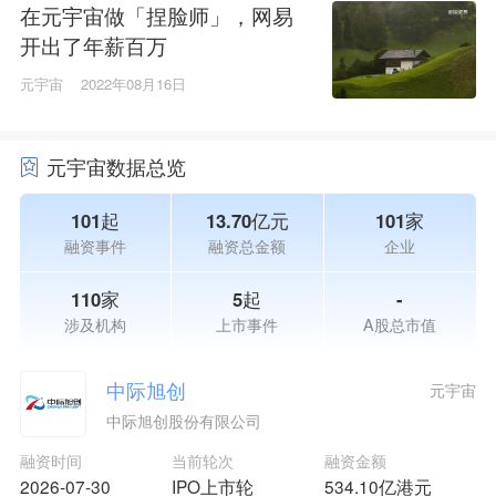
在元宇宙做「捏脸师」，网易
开出了年薪百万
元宇宙
2022年08月16日
元宇宙数据总览
101起
13.70亿元
101家
融资事件
融资总金额
企业
110家
5起
-
涉及机构
上市事件
A股总市值
中际旭创
元宇宙
中际旭创股份有限公司
融资时间
当前轮次
融资金额
2026-07-30
IPO上市轮
534.10亿港元