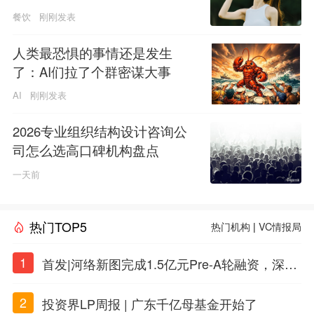
餐饮
刚刚发表
人类最恐惧的事情还是发生
了：AI们拉了个群密谋大事
AI
刚刚发表
2026专业组织结构设计咨询公
司怎么选高口碑机构盘点
一天前
热门TOP5
热门机构
|
VC情报局
1
首发|河络新图完成1.5亿元Pre-A轮融资，深耕i
PSC原创细胞技术
2
投资界LP周报 | 广东千亿母基金开始了