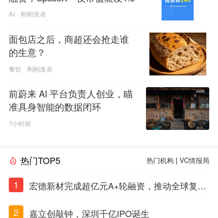
万亿；上海国投，一举投7家GP
AI
刚刚发表
面包店之后，商超还会抢走谁
的生意？
餐饮
刚刚发表
前蔚来 AI 平台负责人创业，瞄
准具身智能的数据闭环
7小时前
热门TOP5
热门机构
|
VC情报局
1
宏德新材完成超亿元A+轮融资，推动全球复合
材料工程化应用
2
嘉立创敲钟，深圳千亿IPO诞生