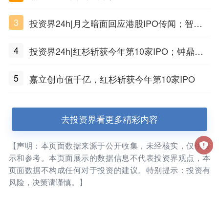
3
投资界24h|月之暗面回应港股IPO传闻；智元
公布合伙人团队阵容；潮汕女首富又要敲钟了
4
投资界24h|红杉斩获今年第10家IPO；钟鼎投
出一个千亿IPO；SpaceX腰斩，马斯克财富缩
5
嘉立创市值千亿，红杉斩获今年第10家IPO
水
去投资界看更多精彩内容
【声明：本页面数据来源于公开收集，未经核实，仅供展
示和参考。本页面展示的数据信息不代表投资界观点，本
页面数据不构成任何对于投资的建议。特别提示：投资有
风险，决策请谨慎。】