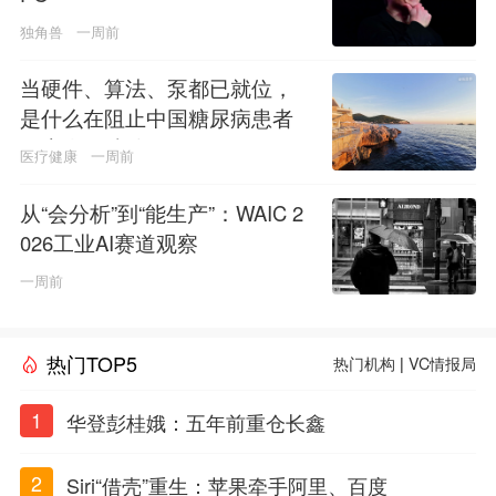
独角兽
一周前
当硬件、算法、泵都已就位，
是什么在阻止中国糖尿病患者
用上人工胰腺？
医疗健康
一周前
从“会分析”到“能生产”：WAIC 2
026工业AI赛道观察
一周前
热门TOP5
热门机构
|
VC情报局
1
华登彭桂娥：五年前重仓长鑫
2
Siri“借壳”重生：苹果牵手阿里、百度