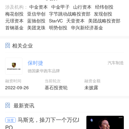
涉及机构：
中金资本
中金甲子
山行资本
经纬创投
梅花创投
亚信华创
字节跳动战略投资部
发现创投
元璟资本
蓝驰创投
StarVC
天壹资本
美团战略投资部
首钢基金
美团龙珠
明势创投
华兴新经济基金
相关企业
保时捷
汽车制造
德国豪华跑车品牌
融资时间
当前轮次
融资金额
2022-09-26
基石投资轮
未披露
最新资讯
马斯克，操刀下一个万亿I
深度
PO