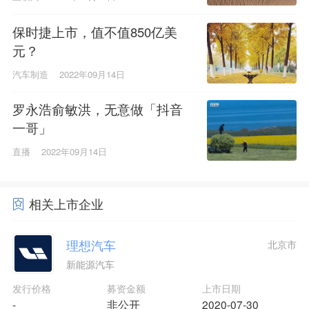
保时捷上市，值不值850亿美
元？
汽车制造
2022年09月14日
罗永浩俞敏洪，无意做「抖音
一哥」
直播
2022年09月14日
相关上市企业
理想汽车
北京市
新能源汽车
发行价格
募资金额
上市日期
-
非公开
2020-07-30