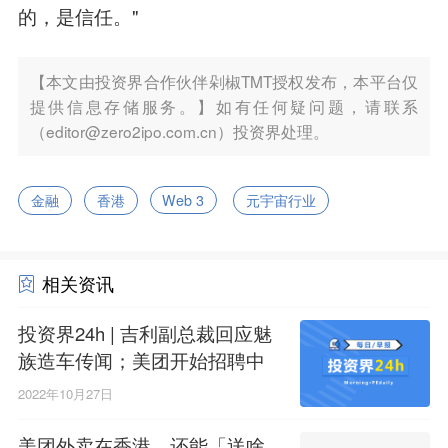
的，是信任。"
【本文由投资界合作伙伴剁椒TMT授权发布，本平台仅
提供信息存储服务。】如有任何疑问题，请联系
（editor@zero2ipo.com.cn）投资界处理。
金融
香港
Web 3
元宇宙行业
相关资讯
投资界24h | 吉利副总裁回应魅
族造车传闻；美团开始招聘中
国香港业务人员；达晨财智和
2022年10月27日
江西省财投集团合作
美团外卖在香港，还能「送啥