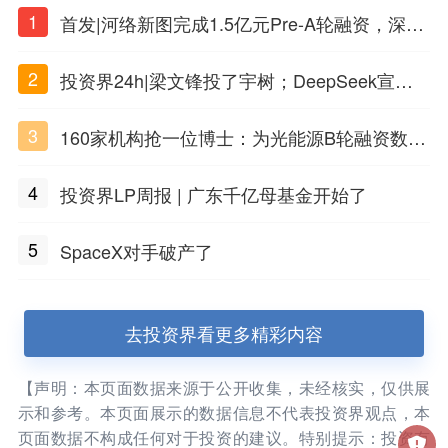
1
首发|河络新图完成1.5亿元Pre-A轮融资，深耕i
PSC原创细胞技术
2
投资界24h|梁文锋投了宇树；DeepSeek宣布
大幅涨价；贝恩资本买下贡茶
3
160家机构抢一位博士：为光能源B轮融资数亿
元
4
投资界LP周报 | 广东千亿母基金开始了
5
SpaceX对手破产了
去投资界看更多精彩内容
【声明：本页面数据来源于公开收集，未经核实，仅供展
示和参考。本页面展示的数据信息不代表投资界观点，本
页面数据不构成任何对于投资的建议。特别提示：投资有