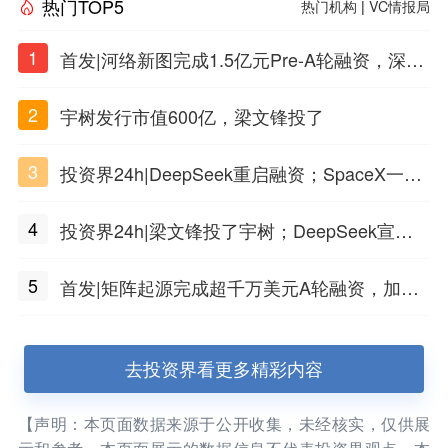
热门TOP5
热门机构
|
VC情报局
1
首发|河络新图完成1.5亿元Pre-A轮融资，深耕i
PSC原创细胞技术
2
宇树发行市值600亿，梁文锋投了
3
投资界24h|DeepSeek重启融资；SpaceX一夜
市值蒸发1.5万亿；上海国投，一举投7家GP
4
投资界24h|梁文锋投了宇树；DeepSeek宣布
大幅涨价；贝恩资本买下贡茶
5
首发|矩阵起源完成超千万美元A轮融资，加速
企业级AI基础设施研发
去投资界看更多精彩内容
【声明：本页面数据来源于公开收集，未经核实，仅供展