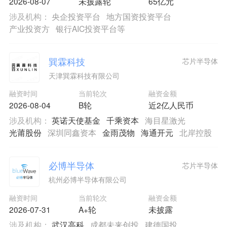
2026-08-07
未披露轮
65亿元
涉及机构：
央企投资平台
地方国资投资平台
产业投资方
银行AIC投资平台等
巽霖科技
芯片半导体
天津巽霖科技有限公司
融资时间
当前轮次
融资金额
2026-08-04
B轮
近2亿人民币
涉及机构：
英诺天使基金
千乘资本
海目星激光
光莆股份
深圳同鑫资本
金雨茂物
海通开元
北岸控股
必博半导体
芯片半导体
杭州必博半导体有限公司
融资时间
当前轮次
融资金额
2026-07-31
A+轮
未披露
涉及机构：
武汉高科
成都未来创投
建德国投