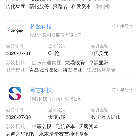
传化集团
新化股份
探路者
科发资本
华灿桥
芯擎科技
芯片半导体
湖北芯擎科技股份有限公司
融资时间
当前轮次
融资金额
2026-07-31
C+轮
1亿美元
涉及机构：
山东高速集团
龙鼎投资
卓源亚洲
卫华集团
青岛城投集团
海发集团
江城私募基金
神芯科技
芯片半导体
神芯科技（海南）有限公司
融资时间
当前轮次
融资金额
2026-07-30
天使+轮
数千万人民币
涉及机构：
中赢创投
元航资本
天鹰资本
启迪之星创投
水木清华校友种子基金