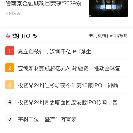
管南京金融城项目荣获“2026物
业服务行业示范基地”称号
刚刚发表
热门TOP5
热门机构
|
VC情报局
1
嘉立创敲钟，深圳千亿IPO诞生
2
宏德新材完成超亿元A+轮融资，推动全球复合
材料工程化应用
3
投资界24h|红杉斩获今年第10家IPO；钟鼎投
出一个千亿IPO；SpaceX腰斩，马斯克财富缩
4
投资界24h|月之暗面回应港股IPO传闻；智元
水
公布合伙人团队阵容；潮汕女首富又要敲钟了
5
宇树工位，盛产千万富豪