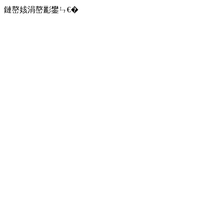
鏈嶅姟涓嶅彲鐢ㄣ€�