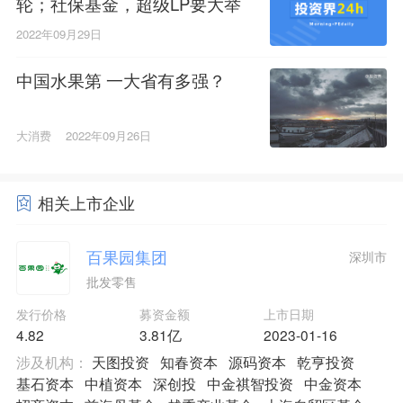
轮；社保基金，超级LP要大举
进场了；10月1日下架所有水果
2022年09月29日
味电子烟
中国水果第 一大省有多强？
大消费
2022年09月26日
相关上市企业
百果园集团
深圳市
批发零售
发行价格
募资金额
上市日期
4.82
3.81亿
2023-01-16
涉及机构：
天图投资
知春资本
源码资本
乾亨投资
基石资本
中植资本
深创投
中金祺智投资
中金资本