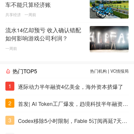
车不能只算经济账
共享经济
一周前
流水14亿却预亏 收入确认错配
如何影响游戏公司利润？
一周前
热门TOP5
热门机构
|
VC情报局
1
逐际动力半年融资4亿美金，海外资本挤爆了
2
首发| AI Token工厂爆发，趋境科技半年融资10
亿
3
Codex移除5小时限制，Fable 5订阅再延7天，
有人烧token烧到住院