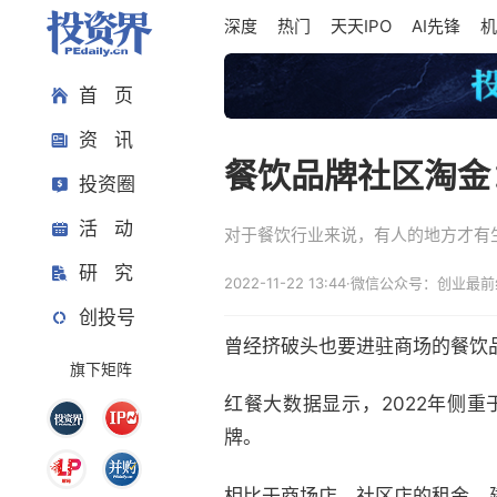
深度
热门
天天IPO
AI先锋
机
首 页
资 讯
餐饮品牌社区淘金
投资圈
活 动
对于餐饮行业来说，有人的地方才有
研 究
2022-11-22 13:44
·
微信公众号：创业最前
创投号
曾经挤破头也要进驻商场的餐饮
旗下矩阵
红餐大数据显示，2022年侧
牌。
相比于商场店，社区店的租金、