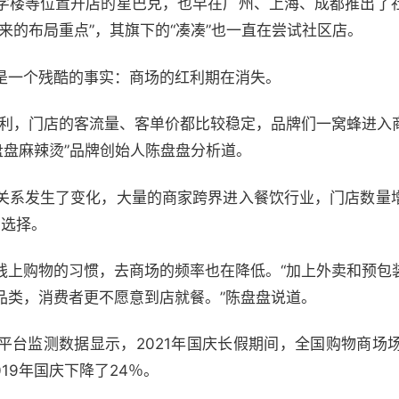
字楼等位置开店的星巴克，也早在广州、上海、成都推出了
来的布局重点”，其旗下的“凑凑”也一直在尝试社区店。
是一个残酷的事实：商场的红利期在消失。
红利，门店的客流量、客单价都比较稳定，品牌们一窝蜂进入
盘盘麻辣烫”品牌创始人陈盘盘分析道。
关系发生了变化，大量的商家跨界进入餐饮行业，门店数量
*选择。
线上购物的习惯，去商场的频率也在降低。“加上外卖和预包
品类，消费者更不愿意到店就餐。”陈盘盘说道。
台监测数据显示，2021年国庆长假期间，全国购物商场场
019年国庆下降了24％。