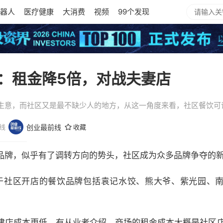
器人
医疗健康
大消费
视频
99个发现
：租金降5倍，对战夫妻店
生意，而社区又是最不缺少人的地方，从这一角度来看，社区餐饮可谓
线
创业最前线
收藏
品牌，似乎有了调转方向的势头，社区成为众多品牌争夺的
重于社区开店的餐饮品牌包括袁记水饺、熊大爷、紫光园、
建店成本更低。有从业者介绍，商场的租金成本大概是社区店