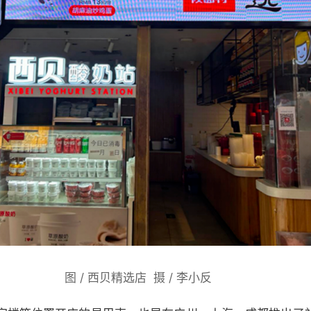
图 / 西贝精选店 摄 / 李小反