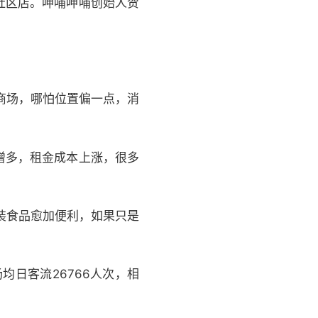
社区店。呷哺呷哺创始人贺
商场，哪怕位置偏一点，消
增多，租金成本上涨，很多
装食品愈加便利，如果只是
均日客流26766人次，相