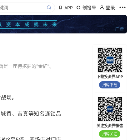
创投号
登录
APP
是一座待挖掘的“金矿”。
下载投资界APP
扫码下载
新战场。
南城香、吉真等知名连锁品
关注投资界微信
扫码关注
的3至5倍。商场店对门店