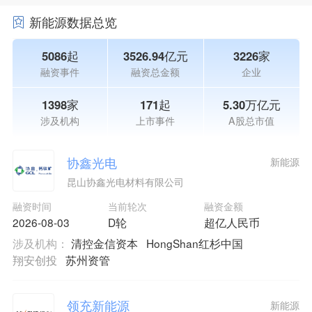
新能源数据总览
5086起
3526.94亿元
3226家
融资事件
融资总金额
企业
1398家
171起
5.30万亿元
涉及机构
上市事件
A股总市值
协鑫光电
新能源
昆山协鑫光电材料有限公司
融资时间
当前轮次
融资金额
2026-08-03
D轮
超亿人民币
涉及机构：
清控金信资本
HongShan红杉中国
翔安创投
苏州资管
领充新能源
新能源