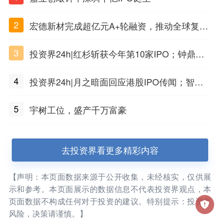
2
宏德新材完成超亿元A+轮融资，推动全球复合
材料工程化应用
3
投资界24h|红杉斩获今年第10家IPO；钟鼎投
出一个千亿IPO；SpaceX腰斩，马斯克财富缩
4
投资界24h|月之暗面回应港股IPO传闻；智元
水
公布合伙人团队阵容；潮汕女首富又要敲钟了
5
宇树工位，盛产千万富豪
去投资界看更多精彩内容
【声明：本页面数据来源于公开收集，未经核实，仅供展
示和参考。本页面展示的数据信息不代表投资界观点，本
页面数据不构成任何对于投资的建议。特别提示：投资有
风险，决策请谨慎。】