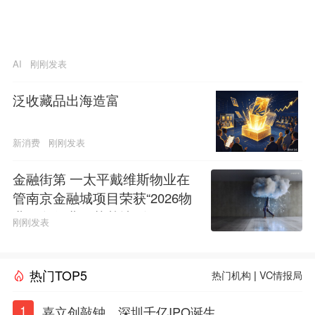
AI
刚刚发表
泛收藏品出海造富
新消费
刚刚发表
金融街第 一太平戴维斯物业在
管南京金融城项目荣获“2026物
业服务行业示范基地”称号
刚刚发表
热门TOP5
热门机构
|
VC情报局
1
嘉立创敲钟，深圳千亿IPO诞生