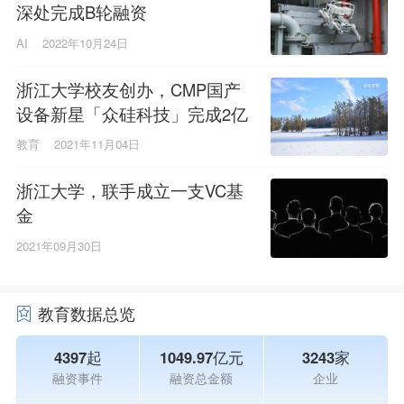
深处完成B轮融资
AI
2022年10月24日
浙江大学校友创办，CMP国产
设备新星「众硅科技」完成2亿
元融资
教育
2021年11月04日
浙江大学，联手成立一支VC基
金
2021年09月30日
教育数据总览
4397起
1049.97亿元
3243家
融资事件
融资总金额
企业