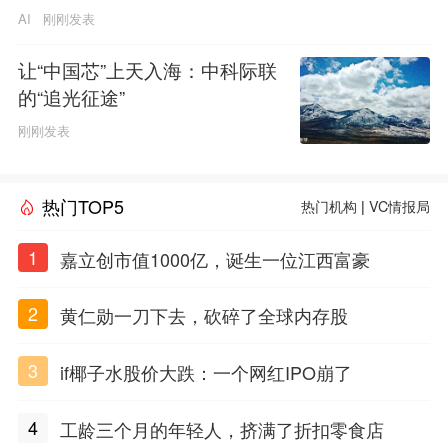
AI
刚刚发表
让“中国芯”上天入海：中科际联
的“追光征途”
刚刚发表
热门TOP5
热门机构
|
VC情报局
1
嘉立创市值1000亿，诞生一位江西富豪
2
黄仁勋一刀下去，砍碎了全球内存股
3
if椰子水股价大跌：一个网红IPO崩了
4
工龄三个月的年轻人，挤满了折扣零食店