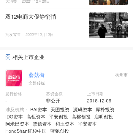
大消费
2022年12月20日
双12电商大促静悄悄
批发零售
2022年12月12日
相关上市企业
蘑菇街
杭州市
文娱传媒
发行价格
募资金额
上市日期
-
非公开
2018-12-06
涉及机构：
BAI资本
天图投资
源码资本
厚朴投资
IDG资本
高瓴资本
平安创投
高榕创投
启明创投
阿米巴资本
挚信资本
和玉资本
平安资本
HongShan红杉中国
蓝驰创投