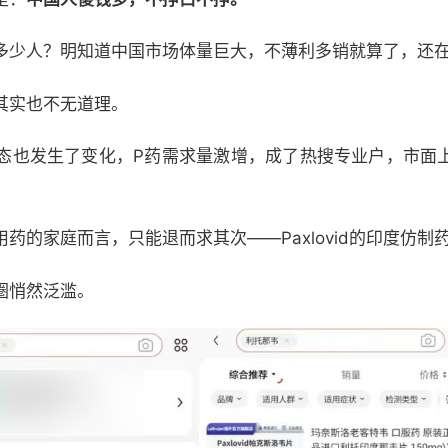
多少人？明知道中国市场体量巨大，不薄利多销就算了，还
其实也不无道理。
态也发生了变化，P药需求量激增，成了热搜专业户，市面
药的家庭而言，只能退而求其次——Paxlovid的印度仿制
圈悄然泛滥。