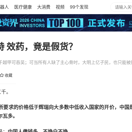
器人
医疗健康
大消费
视频
99个发现
特 效药，竟是假货？
千越甲可吞吴；可当所有人缺了主心骨时，大明上亿子民，也只能被
收藏
三千。
所要求的价格低于辉瑞向大多数中低收入国家的开价，中国
尔瓦多。
是：
中国人傻钱多，不挣白不挣。