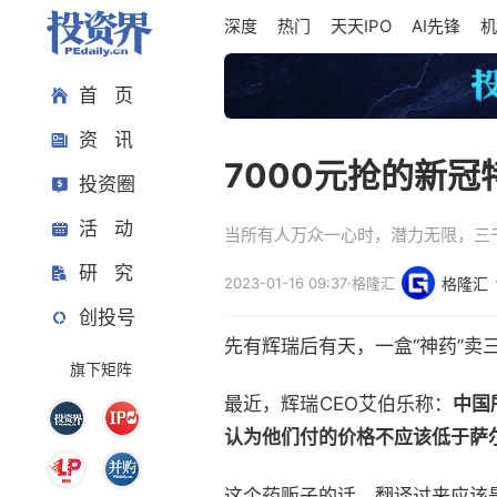
深度
热门
天天IPO
AI先锋
机
首 页
资 讯
7000元抢的新冠
投资圈
活 动
当所有人万众一心时，潜力无限，三
研 究
2023-01-16 09:37
·
格隆汇
格隆汇
创投号
先有辉瑞后有天，一盒“神药”卖
旗下矩阵
最近，辉瑞CEO艾伯乐称：
中国
认为他们付的价格不应该低于萨
这个药贩子的话，翻译过来应该