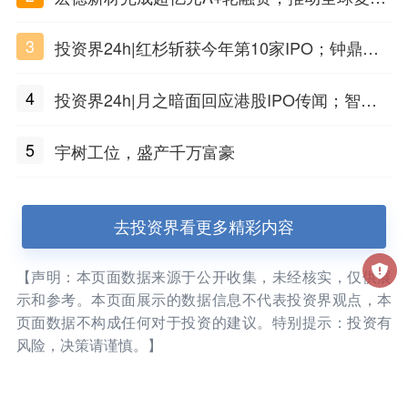
材料工程化应用
3
投资界24h|红杉斩获今年第10家IPO；钟鼎投
出一个千亿IPO；SpaceX腰斩，马斯克财富缩
4
投资界24h|月之暗面回应港股IPO传闻；智元
水
公布合伙人团队阵容；潮汕女首富又要敲钟了
5
宇树工位，盛产千万富豪
去投资界看更多精彩内容
【声明：本页面数据来源于公开收集，未经核实，仅供展
示和参考。本页面展示的数据信息不代表投资界观点，本
页面数据不构成任何对于投资的建议。特别提示：投资有
风险，决策请谨慎。】