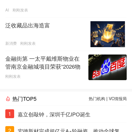
AI
刚刚发表
泛收藏品出海造富
新消费
刚刚发表
金融街第 一太平戴维斯物业在
管南京金融城项目荣获“2026物
业服务行业示范基地”称号
刚刚发表
热门TOP5
热门机构
|
VC情报局
1
嘉立创敲钟，深圳千亿IPO诞生
2
宏德新材完成超亿元A+轮融资，推动全球复合