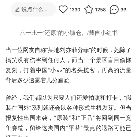
△一比一“还原”的小镰仓。/截自小红书
当一位网友自称“某地刘亦菲分菲”的时候，她除了
搞笑没有伤害到任何人，而当一个景区盲目偷懒
复刻，打着中国“小××”的名头揽客，再高的流量
背后多少透露着几分
尴尬
。
曾经，我们都以为只要人们还爱拍照和打卡，“假
装在国外”系列就还会以各种形式生根发芽。但
当
报复性出国来袭，“原装”和“正品”将回到同一竞
争赛道，留给这类国内“平替”景点的退路可能已