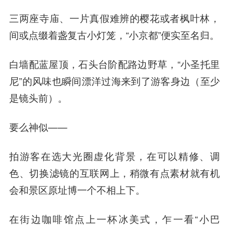
三两座寺庙、一片真假难辨的樱花或者枫叶林，
间或点缀着盏复古小灯笼，“小京都”便实至名归。
白墙配蓝屋顶，石头台阶配路边野草，“小圣托里
尼”的风味也瞬间漂洋过海来到了游客身边（至少
是镜头前）。
要么
神似
——
拍游客在选大光圈虚化背景，在可以精修、调
色、切换滤镜的互联网上，稍微有点素材就有机
会和景区原址博一个
不相上下
。
在街边咖啡馆点上一杯冰美式，乍一看“小巴